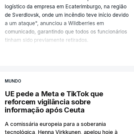
logístico da empresa em Ecaterimburgo, na região
de Sverdlovsk, onde um incêndio teve início devido
a um ataque", anunciou a Wildberries em
comunicado, garantindo que todos os funcionários
tinham sido previamente retirados.
Segundo o governador regional, Denis Pasler, três
VER MAIS
drones caíram hoje sobre o telhado do centro
logístico, sem deixar vítimas.
MUNDO
Desde meados de julho, a Ucrânia atingiu cerca de
UE pede a Meta e TikTok que
20 instalações pertencentes à Wildberries --- uma
reforcem vigilância sobre
plataforma de comércio online muito popular,
informação após Ceuta
frequentemente chamada de "Amazon russa" ---
espalhadas por quase toda a Rússia e na Crimeia
A comissária europeia para a soberania
anexada.
tecnológica, Henna Virkkunen, apelou hoje à