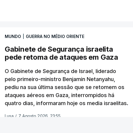
fronteira de Ceuta estava aberta".
VER MAIS
TÓPICOS
Crimeia Krasnodar Volgogrado
,
"As plataformas têm de agir de forma decisiva para
Wildberries
,
Petersburgo
preservar a integridade do espaço digital,
especialmente em situações de crise", afirmou
MUNDO
|
GUERRA NO MÉDIO ORIENTE
Henna Virkkunen, comissária da soberania
Gabinete de Segurança israelita
tecnológica, segurança e democracia.
pede retoma de ataques em Gaza
"A monitorização deve ser reforçada, a
O Gabinete de Segurança de Israel, liderado
cooperação com os verificadores de factos deve
pelo primeiro-ministro Benjamin Netanyahu,
ser consolidada", acrescentou a comissária,
pediu na sua última sessão que se retomem os
adiantando que a União Europeia irá fazer um
ataques aéreos em Gaza, interrompidos há
acompanhamento da situação na segunda-feira.
quatro dias, informaram hoje os media israelitas.
Cerca de 72.000 pessoas entraram na cidade
Lusa
/
7 Agosto 2026, 23:55
autónoma espanhola de Ceuta, situada no norte de
África, em 24 horas na semana passada e 70.000