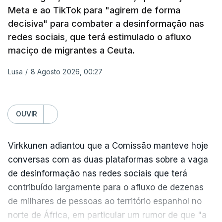
Meta e ao TikTok para "agirem de forma
Os primeiros ataques, ocorridos na noite de 17 para
decisiva" para combater a desinformação nas
18 de julho, fizeram oito mortos e quase 90 feridos
redes sociais, que terá estimulado o afluxo
em instalações nas regiões de Moscovo e Tambov
maciço de migrantes a Ceuta.
(centro-oeste).
Lusa
/
8 Agosto 2026, 00:27
Desde então, ataques de drones ucranianos
visaram locais próximos a São Petersburgo
(noroeste), Simferopol (na Crimeia), Krasnodar e
OUVIR
Volgogrado (sul) e também Samara (na margem
leste do rio Volga).
Virkkunen adiantou que a Comissão manteve hoje
Mais de quatro anos após o início da ofensiva
conversas com as duas plataformas sobre a vaga
russa em larga escala contra a Ucrânia, a
de desinformação nas redes sociais que terá
diplomacia está estagnada e ambos os países
contribuído largamente para o afluxo de dezenas
intensificam os ataques de longo alcance,
de milhares de pessoas ao território espanhol no
provocando um número crescente de vítimas civis.
norte de África, em particular um rumor de que "a