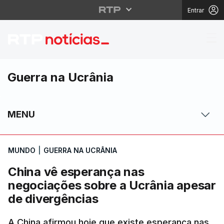
Entrar
China vê esperança na
Guerra na Ucrânia
MENU
MUNDO
|
GUERRA NA UCRÂNIA
China vê esperança nas
negociações sobre a Ucrânia apesar
de divergências
A China afirmou hoje que existe esperança nas