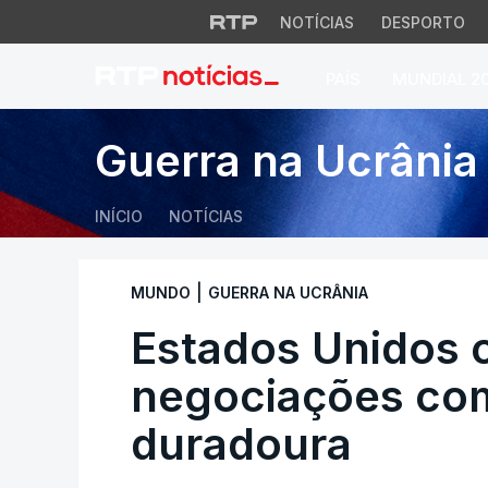
NOTÍCIAS
DESPORTO
PAÍS
MUNDIAL 2
Estados Unidos co
Guerra na Ucrânia
INÍCIO
NOTÍCIAS
|
MUNDO
GUERRA NA UCRÂNIA
Estados Unidos 
negociações com
duradoura