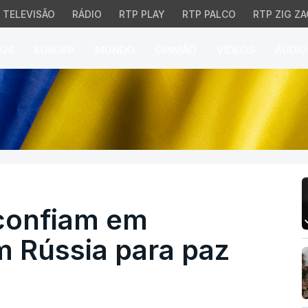
TELEVISÃO
RÁDIO
RTP PLAY
RTP PALCO
RTP ZIG ZA
026
EUROPA
MUNDO
OPINIÃO
VÍDEOS
ÁUDIO
nfiam em negociações 
confiam em
 Rússia para paz