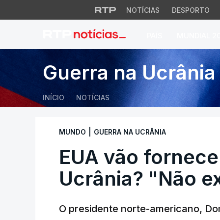
NOTÍCIAS
DESPORTO
PAÍS
MUNDIAL 2
EUA vão fornecer
Guerra na Ucrânia
INÍCIO
NOTÍCIAS
|
MUNDO
GUERRA NA UCRÂNIA
EUA vão fornec
Ucrânia? "Não e
O presidente norte-americano, Do