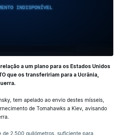
MENTO INDISPONÍVEL
relação a um plano para os Estados Unidos
que os transfeririam para a Ucrânia,
guerra.
nsky, tem apelado ao envio destes mísseis,
fornecimento de Tomahawks a Kiev, avisando
rra.
e 2.500 quilómetros, suficiente para