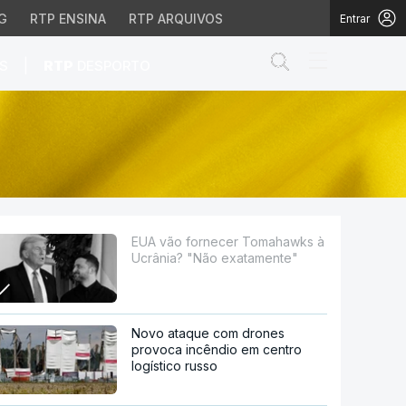
G
RTP ENSINA
RTP ARQUIVOS
Entrar
Abrir campo de
|
S
RTP
DESPORTO
"Não exatamente"
EUA vão fornecer Tomahawks à
Ucrânia? "Não exatamente"
Novo ataque com drones
provoca incêndio em centro
logístico russo