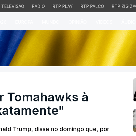
TELEVISÃO
RÁDIO
RTP PLAY
RTP PALCO
RTP ZIG ZA
026
EUROPA
MUNDO
OPINIÃO
VÍDEOS
ÁUDIO
 Tomahawks à Ucrânia? 
er Tomahawks à
xatamente"
nald Trump, disse no domingo que, por