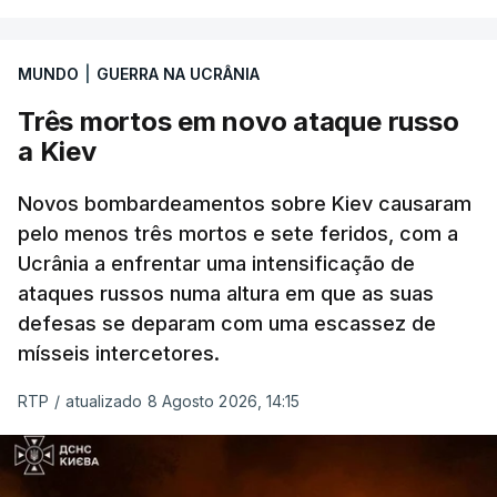
Entre essas sanções está a proibição de visto a
MUNDO
|
GUERRA NA UCRÂNIA
Vladimir Putin e aos principais comandantes
militares e ainda a aplicação de tarifas até 500%
Três mortos em novo ataque russo
sobre as exportações russas.
a Kiev
Novos bombardeamentos sobre Kiev causaram
pelo menos três mortos e sete feridos, com a
ERRO
100
Ucrânia a enfrentar uma intensificação de
ERROR ON HTML5 MEDIA ELEMENT
ataques russos numa altura em que as suas
defesas se deparam com uma escassez de
ESTE CONTEÚDO ESTÁ NESTE
mísseis intercetores.
MOMENTO INDISPONÍVEL
RTP
/
atualizado 8 Agosto 2026, 14:15