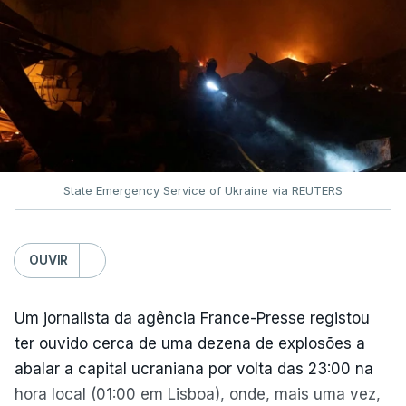
O pacote permitirá também que o presidente
Donald Trump imponha taxas até 100% aos cinco
principais importadores russos de petróleo e gás.
O documento segue agora para a Câmara dos
Representantes, mas não se espera uma votação
antes de setembro.
State Emergency Service of Ukraine via REUTERS
O presidente ucraniano agradeceu aos Estados
Unidos por estas sanções à Rússia. Zelensky disse
esperar que esta seja uma resposta que leve o
OUVIR
Kremlin a pôr fim ao que considera ser "uma guerra
insana contra o povo e independência ucraniana".
Um jornalista da agência France-Presse registou
ter ouvido cerca de uma dezena de explosões a
Zelensky diz que a pressão americana é vital,
abalar a capital ucraniana por volta das 23:00 na
sobretudo quando Vladimir Putin continua a
hora local (01:00 em Lisboa), onde, mais uma vez,