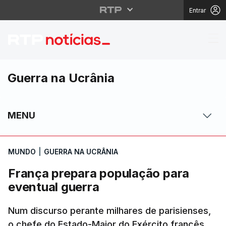
Entrar
França prepara popula
Guerra na Ucrânia
MENU
MUNDO
|
GUERRA NA UCRÂNIA
França prepara população para
eventual guerra
Num discurso perante milhares de parisienses,
o chefe do Estado-Maior do Exército francês