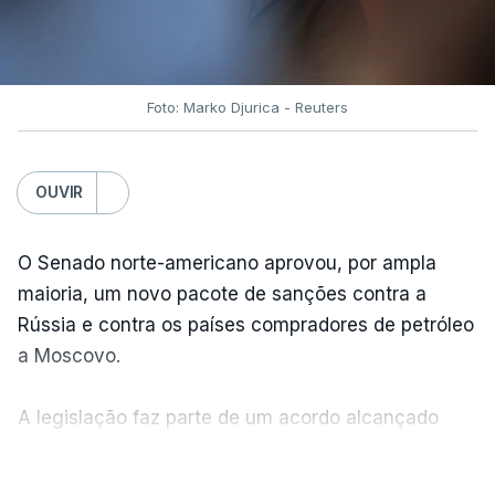
Foto: Marko Djurica - Reuters
OUVIR
O Senado norte-americano aprovou, por ampla
maioria, um novo pacote de sanções contra a
Rússia e contra os países compradores de petróleo
a Moscovo.
A legislação faz parte de um acordo alcançado
pelos senadores com o objetivo de ajudar a
VER MAIS
Ucrânia a travar as receitas energéticas russas.