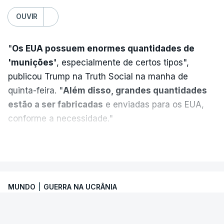
TÓPICOS
OUVIR
Crimeia Krasnodar Volgogrado
,
Wildberries
,
Petersburgo
"
Os EUA possuem enormes quantidades de
'munições'
, especialmente de certos tipos",
publicou Trump na Truth Social na manha de
quinta-feira. "
Além disso, grandes quantidades
estão a ser fabricadas
e enviadas para os EUA,
conforme a necessidade."
VER MAIS
MUNDO
|
GUERRA NA UCRÂNIA
ONU. Escalada de ataques ameaça
segurança marítima no Mar Negro e