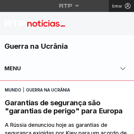
Entrar
Garantias de seguranç
Guerra na Ucrânia
MENU
MUNDO
|
GUERRA NA UCRÂNIA
Garantias de segurança são
"garantias de perigo" para Europa
A Rússia denunciou hoje as garantias de
segurança exigidas por Kiev para um acordo de