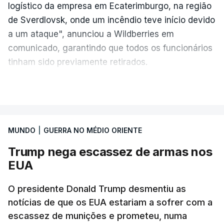
logístico da empresa em Ecaterimburgo, na região
de Sverdlovsk, onde um incêndio teve início devido
a um ataque", anunciou a Wildberries em
comunicado, garantindo que todos os funcionários
tinham sido previamente retirados.
Segundo o governador regional, Denis Pasler, três
VER MAIS
drones caíram hoje sobre o telhado do centro
logístico, sem deixar vítimas.
MUNDO
|
GUERRA NO MÉDIO ORIENTE
Desde meados de julho, a Ucrânia atingiu cerca de
Trump nega escassez de armas nos
20 instalações pertencentes à Wildberries --- uma
EUA
plataforma de comércio online muito popular,
frequentemente chamada de "Amazon russa" ---
O presidente Donald Trump desmentiu as
espalhadas por quase toda a Rússia e na Crimeia
notícias de que os EUA estariam a sofrer com a
anexada.
escassez de munições e prometeu, numa