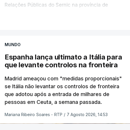
provocando um número crescente de vítimas civis.
Relações Públicas do Sernic na província de
Maputo, sul de Moçambique.
VER MAIS
TÓPICOS
Crimeia Krasnodar Volgogrado
,
Segundo Sheila Manjate, a operação, que resultou
Wildberries
,
Petersburgo
na detenção de três cidadãos nacionais, é também
fruto de ações de monitorização de suspeitos
MUNDO
associados ao crime de rapto, permitindo ao Sernic
Espanha lança ultimato a Itália para
identificar um imóvel arrendado para funcionar
que levante controlos na fronteira
como cativeiro, uma viatura destinada ao apoio
logístico e uma pistola encontrada na posse de um
Madrid ameaçou com "medidas proporcionais"
dos detidos.
se Itália não levantar os controlos de fronteira
que adotou após a entrada de milhares de
As investigações indicam que a viatura e o imóvel
pessoas em Ceuta, a semana passada.
utilizados na preparação da alegada ação
criminosa foram adquiridos com cerca de 300 mil
Mariana Ribeiro Soares - RTP
/
7 Agosto 2026, 14:53
meticais (quatro mil euros) entregues por outro