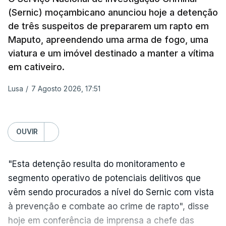
anexada.
(Sernic) moçambicano anunciou hoje a detenção
de três suspeitos de prepararem um rapto em
Os primeiros ataques, ocorridos na noite de 17 para
Maputo, apreendendo uma arma de fogo, uma
18 de julho, fizeram oito mortos e quase 90 feridos
viatura e um imóvel destinado a manter a vítima
em instalações nas regiões de Moscovo e Tambov
em cativeiro.
(centro-oeste).
Lusa
/
7 Agosto 2026, 17:51
Desde então, ataques de drones ucranianos
visaram locais próximos a São Petersburgo
(noroeste), Simferopol (na Crimeia), Krasnodar e
OUVIR
Volgogrado (sul) e também Samara (na margem
leste do rio Volga).
"Esta detenção resulta do monitoramento e
Mais de quatro anos após o início da ofensiva
segmento operativo de potenciais delitivos que
russa em larga escala contra a Ucrânia, a
vêm sendo procurados a nível do Sernic com vista
diplomacia está estagnada e ambos os países
à prevenção e combate ao crime de rapto", disse
intensificam os ataques de longo alcance,
hoje em conferência de imprensa a chefe das