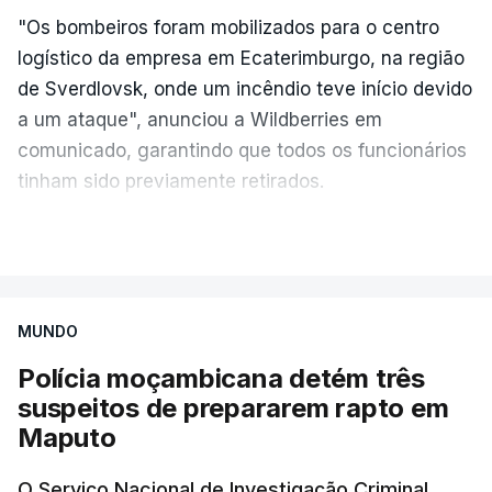
"Os bombeiros foram mobilizados para o centro
logístico da empresa em Ecaterimburgo, na região
de Sverdlovsk, onde um incêndio teve início devido
a um ataque", anunciou a Wildberries em
comunicado, garantindo que todos os funcionários
tinham sido previamente retirados.
Segundo o governador regional, Denis Pasler, três
VER MAIS
drones caíram hoje sobre o telhado do centro
logístico, sem deixar vítimas.
MUNDO
Desde meados de julho, a Ucrânia atingiu cerca de
Polícia moçambicana detém três
20 instalações pertencentes à Wildberries --- uma
suspeitos de prepararem rapto em
plataforma de comércio online muito popular,
Maputo
frequentemente chamada de "Amazon russa" ---
espalhadas por quase toda a Rússia e na Crimeia
O Serviço Nacional de Investigação Criminal