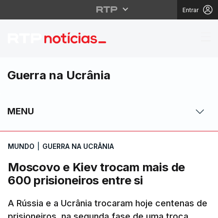
Entrar
Moscovo e Kiev trocam 
Guerra na Ucrânia
MENU
MUNDO
|
GUERRA NA UCRÂNIA
Moscovo e Kiev trocam mais de
600 prisioneiros entre si
A Rússia e a Ucrânia trocaram hoje centenas de
prisioneiros, na segunda fase de uma troca