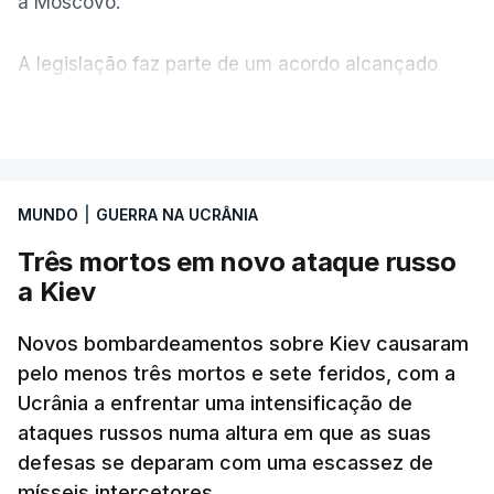
a Moscovo.
A legislação faz parte de um acordo alcançado
pelos senadores com o objetivo de ajudar a
VER MAIS
Ucrânia a travar as receitas energéticas russas.
Entre essas sanções está a proibição de visto a
MUNDO
|
GUERRA NA UCRÂNIA
Vladimir Putin e aos principais comandantes
militares e ainda a aplicação de tarifas até 500%
Três mortos em novo ataque russo
sobre as exportações russas.
a Kiev
Novos bombardeamentos sobre Kiev causaram
pelo menos três mortos e sete feridos, com a
ERRO
100
Ucrânia a enfrentar uma intensificação de
ERROR ON HTML5 MEDIA ELEMENT
ataques russos numa altura em que as suas
defesas se deparam com uma escassez de
ESTE CONTEÚDO ESTÁ NESTE
mísseis intercetores.