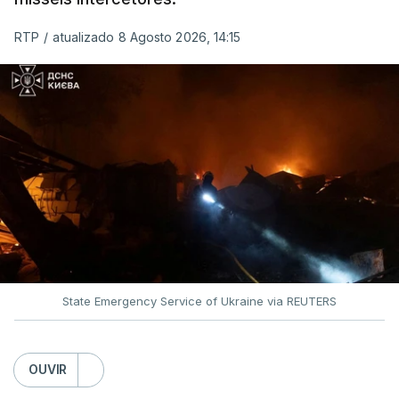
MOMENTO INDISPONÍVEL
RTP
/
atualizado 8 Agosto 2026, 14:15
O pacote permitirá também que o presidente
Donald Trump imponha taxas até 100% aos cinco
principais importadores russos de petróleo e gás.
O documento segue agora para a Câmara dos
Representantes, mas não se espera uma votação
antes de setembro.
State Emergency Service of Ukraine via REUTERS
O presidente ucraniano agradeceu aos Estados
Unidos por estas sanções à Rússia. Zelensky disse
esperar que esta seja uma resposta que leve o
OUVIR
Kremlin a pôr fim ao que considera ser "uma guerra