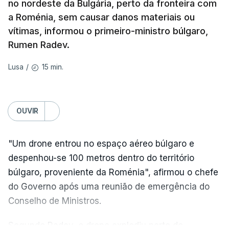
no nordeste da Bulgária, perto da fronteira com
a Roménia, sem causar danos materiais ou
Na própria capital, foram contabilizados quatro
vítimas, informou o primeiro-ministro búlgaro,
feridos pela autoridade militar, enquanto os
Rumen Radev.
serviços de resgate relataram incêndios em dois
bairros.
15 min.
Lusa
/
Mais de quatro anos após o início da invasão da
Ucrânia pela Rússia, os ataques intensificam-se de
OUVIR
ambos os lados de uma linha de frente quase
imóvel, fazendo um número crescente de vítimas
"Um drone entrou no espaço aéreo búlgaro e
civis.
despenhou-se 100 metros dentro do território
Na quarta-feira, pelo menos 17 pessoas tinham
búlgaro, proveniente da Roménia", afirmou o chefe
sido mortas em ataques noturnos russos sobre
do Governo após uma reunião de emergência do
Kiev e a sua região.
Conselho de Ministros.
Nesse dia a defesa antiaérea ucraniana não
Segundo Radev, o drone explodiu perto do