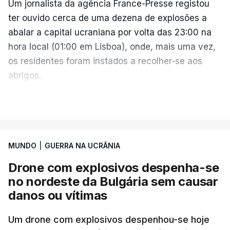
Um jornalista da agência France-Presse registou
ter ouvido cerca de uma dezena de explosões a
abalar a capital ucraniana por volta das 23:00 na
hora local (01:00 em Lisboa), onde, mais uma vez,
os residentes foram instados a recolher-se aos
abrigos.
A administração militar local tinha anunciado
VER MAIS
pouco antes o acionamento de um "alerta aéreo
devido ao uso de mísseis balísticos".
MUNDO
|
GUERRA NA UCRÂNIA
Na periferia nordeste de Kiev, os ataques russos
Drone com explosivos despenha-se
causaram três mortos, incluindo uma criança de 4
no nordeste da Bulgária sem causar
anos, bem como três feridos, na aldeia de
danos ou vítimas
Pukhivka, segundo os serviços de resgate, sem
especificar se os ataques foram realizados com
Um drone com explosivos despenhou-se hoje
mísseis ou drones.