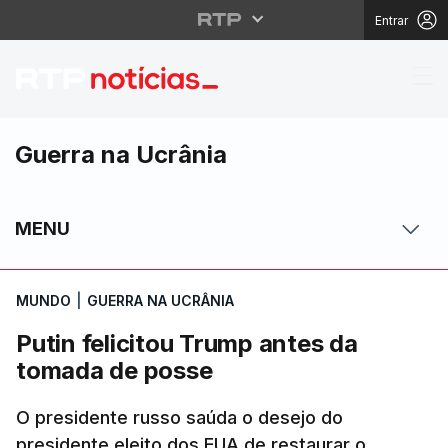
Entrar
Putin felicitou Trump
Guerra na Ucrânia
MENU
MUNDO
|
GUERRA NA UCRÂNIA
Putin felicitou Trump antes da
tomada de posse
O presidente russo saúda o desejo do
presidente eleito dos EUA de restaurar o