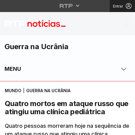
Entrar
Quatro mortos em ataqu
Guerra na Ucrânia
MENU
MUNDO
|
GUERRA NA UCRÂNIA
Quatro mortos em ataque russo que
atingiu uma clínica pediátrica
Quatro pessoas morreram hoje na sequência de
um ataque russo que atingiu uma clínica