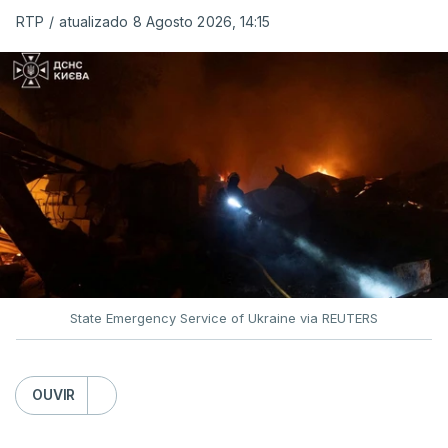
RTP
/
atualizado 8 Agosto 2026, 14:15
O pacote permitirá também que o presidente
Donald Trump imponha taxas até 100% aos cinco
principais importadores russos de petróleo e gás.
O documento segue agora para a Câmara dos
Representantes, mas não se espera uma votação
antes de setembro.
State Emergency Service of Ukraine via REUTERS
O presidente ucraniano agradeceu aos Estados
Unidos por estas sanções à Rússia. Zelensky disse
esperar que esta seja uma resposta que leve o
OUVIR
Kremlin a pôr fim ao que considera ser "uma guerra