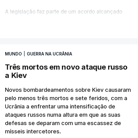
A legislação faz parte de um acordo alcançado
pelos senadores com o objetivo de ajudar a
VER MAIS
Ucrânia a travar as receitas energéticas russas.
Entre essas sanções está a proibição de visto a
MUNDO
|
GUERRA NA UCRÂNIA
Vladimir Putin e aos principais comandantes
militares e ainda a aplicação de tarifas até 500%
Três mortos em novo ataque russo
sobre as exportações russas.
a Kiev
Novos bombardeamentos sobre Kiev causaram
pelo menos três mortos e sete feridos, com a
ERRO
100
Ucrânia a enfrentar uma intensificação de
ERROR ON HTML5 MEDIA ELEMENT
ataques russos numa altura em que as suas
defesas se deparam com uma escassez de
ESTE CONTEÚDO ESTÁ NESTE
mísseis intercetores.
MOMENTO INDISPONÍVEL