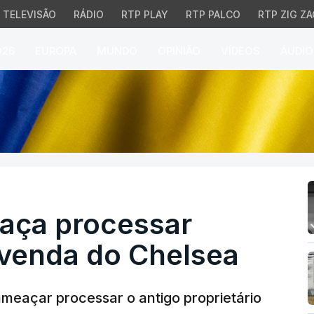
TELEVISÃO
RÁDIO
RTP PLAY
RTP PALCO
RTP ZIG ZA
026
EUROPA
MUNDO
OPINIÃO
VÍDEOS
ÁUDIO
a processar Abramovic
aça processar
venda do Chelsea
meaçar processar o antigo proprietário