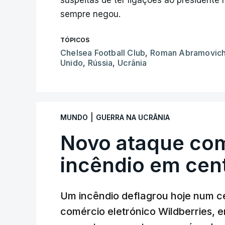
suspeitas de ter ligações ao presidente 
sempre negou.
TÓPICOS
Chelsea Football Club
,
Roman Abramovic
Unido
,
Rússia
,
Ucrânia
|
MUNDO
GUERRA NA UCRÂNIA
Novo ataque co
incêndio em cent
Um incêndio deflagrou hoje num ce
comércio eletrónico Wildberries, 