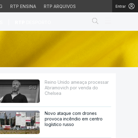
G
RTP ENSINA
RTP ARQUIVOS
Entrar
Abrir campo de
|
S
RTP
DESPORTO
h por venda do Chelse
Reino Unido ameaça processar
Abramovich por venda do
Chelsea
Novo ataque com drones
provoca incêndio em centro
logístico russo