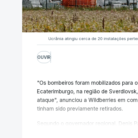
Ucrânia atingiu cerca de 20 instalações pert
OUVIR
"Os bombeiros foram mobilizados para o
Ecaterimburgo, na região de Sverdlovsk,
ataque", anunciou a Wildberries em com
tinham sido previamente retirados.
Segundo o governador regional, Denis Pa
do centro logístico, sem deixar vítimas.
V