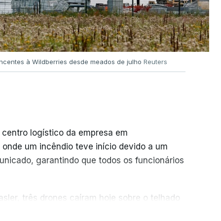
encentes à Wildberries desde meados de julho
Reuters
 centro logístico da empresa em
 onde um incêndio teve início devido a um
unicado, garantindo que todos os funcionários
sler, três drones caíram hoje sobre o telhado
ER MAIS