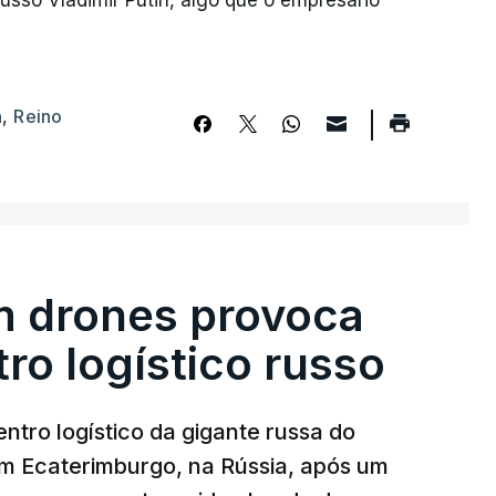
russo Vladimir Putin, algo que o empresário
h
,
Reino
m drones provoca
ro logístico russo
ntro logístico da gigante russa do
em Ecaterimburgo, na Rússia, após um