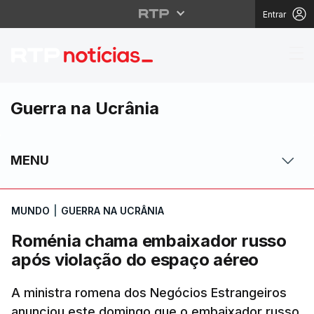
Entrar
Roménia chama embaix
Guerra na Ucrânia
MENU
MUNDO
|
GUERRA NA UCRÂNIA
Roménia chama embaixador russo
após violação do espaço aéreo
A ministra romena dos Negócios Estrangeiros
anunciou este domingo que o embaixador russo