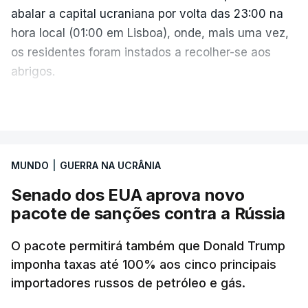
abalar a capital ucraniana por volta das 23:00 na
hora local (01:00 em Lisboa), onde, mais uma vez,
os residentes foram instados a recolher-se aos
abrigos.
A administração militar local tinha anunciado
VER MAIS
pouco antes o acionamento de um "alerta aéreo
devido ao uso de mísseis balísticos".
MUNDO
|
GUERRA NA UCRÂNIA
Na periferia nordeste de Kiev, os ataques russos
Senado dos EUA aprova novo
causaram três mortos, incluindo uma criança de 4
pacote de sanções contra a Rússia
anos, bem como três feridos, na aldeia de
Pukhivka, segundo os serviços de resgate, sem
O pacote permitirá também que Donald Trump
especificar se os ataques foram realizados com
imponha taxas até 100% aos cinco principais
mísseis ou drones.
importadores russos de petróleo e gás.