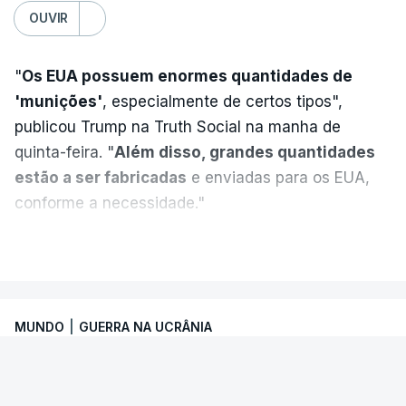
TÓPICOS
OUVIR
Crimeia Krasnodar Volgogrado
,
Wildberries
,
Petersburgo
"
Os EUA possuem enormes quantidades de
'munições'
, especialmente de certos tipos",
publicou Trump na Truth Social na manha de
quinta-feira. "
Além disso, grandes quantidades
estão a ser fabricadas
e enviadas para os EUA,
conforme a necessidade."
VER MAIS
MUNDO
|
GUERRA NA UCRÂNIA
ONU. Escalada de ataques ameaça
segurança marítima no Mar Negro e