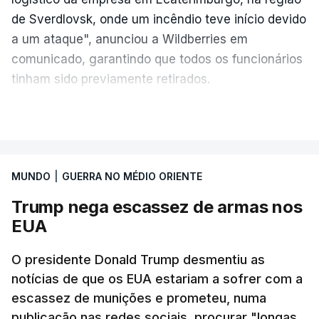
de Sverdlovsk, onde um incêndio teve início devido
a um ataque", anunciou a Wildberries em
comunicado, garantindo que todos os funcionários
tinham sido previamente retirados.
Segundo o governador regional, Denis Pasler, três
VER MAIS
drones caíram hoje sobre o telhado do centro
logístico, sem deixar vítimas.
MUNDO
|
GUERRA NO MÉDIO ORIENTE
Desde meados de julho, a Ucrânia atingiu cerca de
Trump nega escassez de armas nos
20 instalações pertencentes à Wildberries --- uma
EUA
plataforma de comércio online muito popular,
frequentemente chamada de "Amazon russa" ---
O presidente Donald Trump desmentiu as
espalhadas por quase toda a Rússia e na Crimeia
notícias de que os EUA estariam a sofrer com a
anexada.
escassez de munições e prometeu, numa
publicação nas redes sociais, procurar "longas