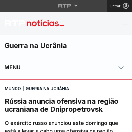
Entrar
Rússia anuncia ofensi
Guerra na Ucrânia
MENU
MUNDO
|
GUERRA NA UCRÂNIA
Rússia anuncia ofensiva na região
ucraniana de Dnipropetrovsk
O exército russo anunciou este domingo que
está a levar a cabo uma ofensiva na região