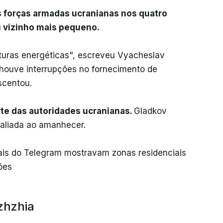
s forças armadas ucranianas nos quatro
u vizinho mais pequeno.
turas energéticas", escreveu Vyacheslav
houve interrupções no fornecimento de
scentou.
rte das autoridades ucranianas.
Gladkov
valiada ao amanhecer.
ais do Telegram mostravam zonas residenciais
ões
zhzhia