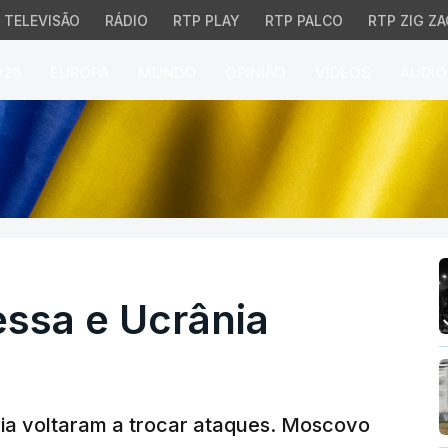
TELEVISÃO
RÁDIO
RTP PLAY
RTP PALCO
RTP ZIG ZA
026
EUROPA
MUNDO
OPINIÃO
VÍDEOS
ÁUDIO
sa e Ucrânia atinge Bel
essa e Ucrânia
ânia voltaram a trocar ataques. Moscovo