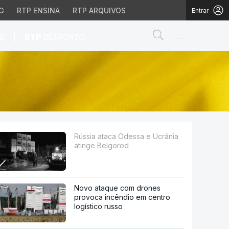
G
RTP ENSINA
RTP ARQUIVOS
Entrar
Abrir campo de
|
S
RTP
DESPORTO
gorod
Rússia ataca Odessa e Ucrânia
atinge Belgorod
Novo ataque com drones
provoca incêndio em centro
logístico russo