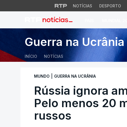
NOTÍCIAS
DESPORTO
PAÍS
MUNDIAL 2
Rússia ignora ame
Guerra na Ucrânia
INÍCIO
NOTÍCIAS
|
MUNDO
GUERRA NA UCRÂNIA
Rússia ignora a
Pelo menos 20 
russos