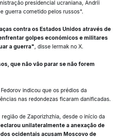
istração presidencial ucraniana, Andriï
e guerra cometido pelos russos".
ças contra os Estados Unidos através de
enfrentar golpes económicos e militares
uar a guerra"
, disse Iermak no X.
sos, que não vão parar se não forem
 Fedorov indicou que os prédios da
idências nas redondezas ficaram danificadas.
região de Zaporizhzhia, desde o início da
declarou unilateralmente a anexação de
liados ocidentais acusam Moscovo de