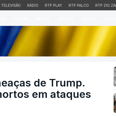
TELEVISÃO
RÁDIO
RTP PLAY
RTP PALCO
RTP ZIG ZA
026
EUROPA
MUNDO
OPINIÃO
VÍDEOS
ÁUDIO
aças de Trump. Pelo m
meaças de Trump.
mortos em ataques