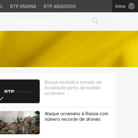
G
RTP ENSINA
RTP ARQUIVOS
Entrar
Abrir campo de
|
S
RTP
DESPORTO
rto de bastião ucranian
Rússia reivindica tomada de
localidade perto de bastião
ucraniano
Ataque ucraniano à Rússia com
número recorde de drones