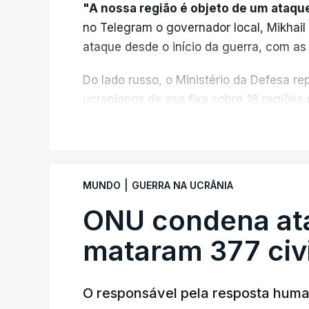
"A nossa região é objeto de um ataqu
no Telegram o governador local, Mikhail
ataque desde o início da guerra, com as
Do lado russo, o Ministério da Defesa 
ucranianos de asa fixa sobre 18 regiões
mares Negro e de Azov.
V
O ataque ucraniano desta noite supero
de maio, 555 a 18 de junho e 389 a 25
|
MUNDO
GUERRA NA UCRÂNIA
mortos nem feridos em consequência 
ONU condena at
"Ardeu uma casa particular, em vários ed
mataram 377 civ
automóveis foram danificados. Todas as
ao referir que "em outros locais também
O responsável pela resposta huma
Yevrayev acrescentou que devido ao a