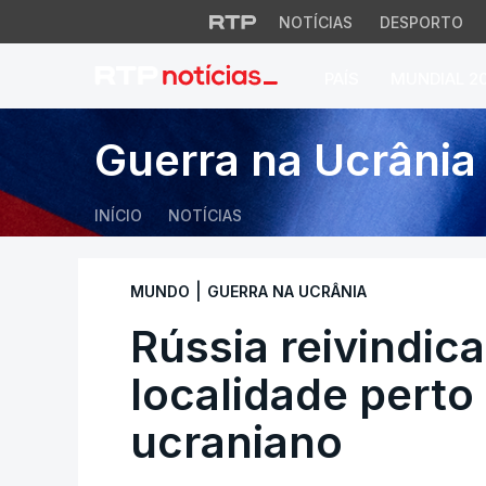
NOTÍCIAS
DESPORTO
PAÍS
MUNDIAL 2
Rússia reivindica 
Guerra na Ucrânia
INÍCIO
NOTÍCIAS
|
MUNDO
GUERRA NA UCRÂNIA
Rússia reivindic
localidade perto
ucraniano