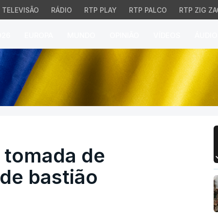
TELEVISÃO
RÁDIO
RTP PLAY
RTP PALCO
RTP ZIG ZA
026
EUROPA
MUNDO
OPINIÃO
VÍDEOS
ÁUDIO
tomada de localidade pe
a tomada de
 de bastião