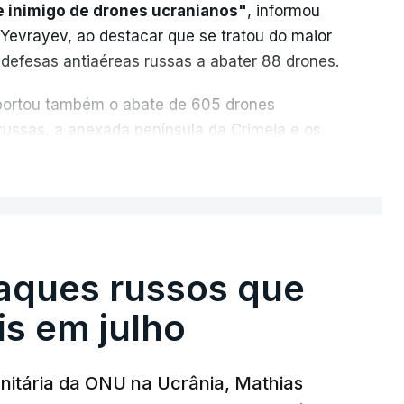
e inimigo de drones ucranianos"
, informou
 Yevrayev, ao destacar que se tratou do maior
 defesas antiaéreas russas a abater 88 drones.
reportou também o abate de 605 drones
 russas, a anexada península da Crimeia e os
ER MAIS
u os recordes anteriores: 556 drones a 17
 de março. Segundo Yevrayev, não houve
do ataque massivo contra Yaroslavl.
aques russos que
ifícios as janelas sofreram danos, vários
is em julho
 vítimas receberão indemnizações", indicou,
 pode haver destroços de drones" .
nitária da ONU na Ucrânia, Mathias
taque a circulação na autoestrada para