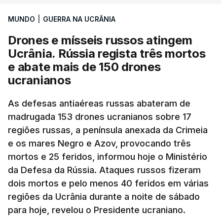
devido ao uso de mísseis balísticos".
votação que deu luz verde ao novo pacote de
sanções.
MUNDO
|
GUERRA NA UCRÂNIA
Na periferia nordeste de Kiev, os ataques russos
Drones e mísseis russos atingem
causaram três mortos, incluindo uma criança de 4
Ursula von der Leyen escreveu na rede social X
Ucrânia. Rússia regista três mortos
anos, bem como três feridos, na aldeia de
que, "com sanções contundentes e
e abate mais de 150 drones
Pukhivka, segundo os serviços de resgate, sem
complementares, a Europa e os Estados Unidos
ucranianos
especificar se os ataques foram realizados com
podem, mais uma vez, mostrar o que parceiros
mísseis ou drones.
históricos podem alcançar, quando agem em
As defesas antiaéreas russas abateram de
conjunto".
madrugada 153 drones ucranianos sobre 17
regiões russas, a península anexada da Crimeia
Coming on the back of the EU’s 21st package, I
e os mares Negro e Azov, provocando três
ERRO
100
welcome the US Senate’s adoption of the Graham
mortos e 25 feridos, informou hoje o Ministério
ERROR ON HTML5 MEDIA ELEMENT
Bill.
da Defesa da Rússia. Ataques russos fizeram
ESTE CONTEÚDO ESTÁ NESTE
dois mortos e pelo menos 40 feridos em várias
MOMENTO INDISPONÍVEL
regiões da Ucrânia durante a noite de sábado
It honours a fierce believer in the power of
para hoje, revelou o Presidente ucraniano.
coordinated sanctions to weaken Russia's war