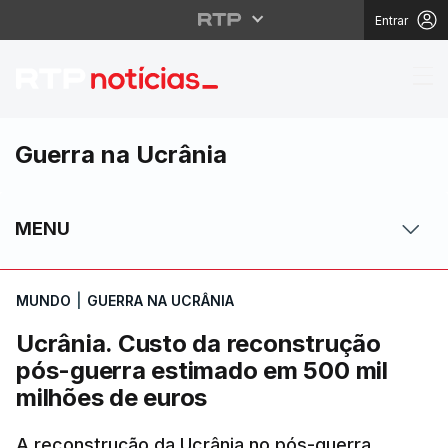
Entrar
Ucrânia. Custo da rec
Guerra na Ucrânia
MENU
MUNDO
|
GUERRA NA UCRÂNIA
Ucrânia. Custo da reconstrução
pós-guerra estimado em 500 mil
milhões de euros
A reconstrução da Ucrânia no pós-guerra