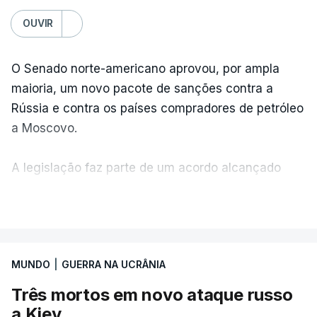
OUVIR
O Senado norte-americano aprovou, por ampla
maioria, um novo pacote de sanções contra a
Rússia e contra os países compradores de petróleo
a Moscovo.
A legislação faz parte de um acordo alcançado
pelos senadores com o objetivo de ajudar a
VER MAIS
Ucrânia a travar as receitas energéticas russas.
Entre essas sanções está a proibição de visto a
MUNDO
|
GUERRA NA UCRÂNIA
Vladimir Putin e aos principais comandantes
militares e ainda a aplicação de tarifas até 500%
Três mortos em novo ataque russo
sobre as exportações russas.
a Kiev