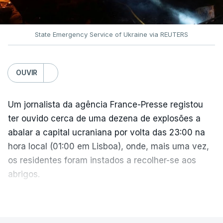
Representantes, mas não se espera uma votação
antes de setembro.
State Emergency Service of Ukraine via REUTERS
O presidente ucraniano agradeceu aos Estados
Unidos por estas sanções à Rússia. Zelensky disse
esperar que esta seja uma resposta que leve o
OUVIR
Kremlin a pôr fim ao que considera ser "uma guerra
insana contra o povo e independência ucraniana".
Um jornalista da agência France-Presse registou
ter ouvido cerca de uma dezena de explosões a
Zelensky diz que a pressão americana é vital,
abalar a capital ucraniana por volta das 23:00 na
sobretudo quando Vladimir Putin continua a
hora local (01:00 em Lisboa), onde, mais uma vez,
apostar em mísseis balísticos para atacar território
os residentes foram instados a recolher-se aos
ucraniano.
abrigos.
A administração militar local tinha anunciado
VER MAIS
Também a presidente da Comissão Europeia reagiu
pouco antes o acionamento de um "alerta aéreo
à decisão do Senado americando, saudando a