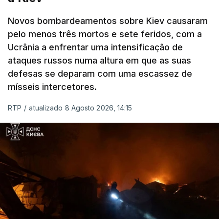
Novos bombardeamentos sobre Kiev causaram
pelo menos três mortos e sete feridos, com a
ERRO
100
Ucrânia a enfrentar uma intensificação de
ERROR ON HTML5 MEDIA ELEMENT
ataques russos numa altura em que as suas
defesas se deparam com uma escassez de
ESTE CONTEÚDO ESTÁ NESTE
mísseis intercetores.
MOMENTO INDISPONÍVEL
RTP
/
atualizado 8 Agosto 2026, 14:15
O pacote permitirá também que o presidente
Donald Trump imponha taxas até 100% aos cinco
principais importadores russos de petróleo e gás.
O documento segue agora para a Câmara dos