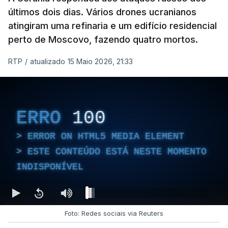
últimos dois dias. Vários drones ucranianos
atingiram uma refinaria e um edifício residencial
perto de Moscovo, fazendo quatro mortos.
RTP
/
atualizado 15 Maio 2026, 21:33
ERRO
100
ERROR ON HTML5 MEDIA ELEMENT
ESTE CONTEÚDO ESTÁ NESTE MOMENTO
INDISPONÍVEL
Foto: Redes sociais via Reuters