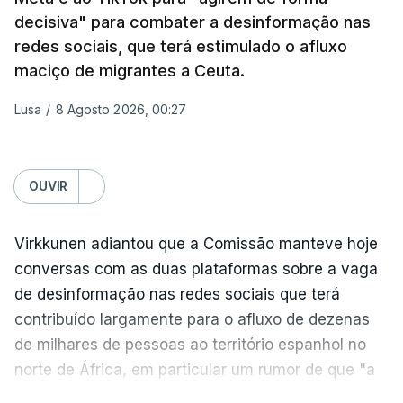
Os primeiros ataques, ocorridos na noite de 17 para
decisiva" para combater a desinformação nas
18 de julho, fizeram oito mortos e quase 90 feridos
redes sociais, que terá estimulado o afluxo
em instalações nas regiões de Moscovo e Tambov
maciço de migrantes a Ceuta.
(centro-oeste).
Lusa
/
8 Agosto 2026, 00:27
Desde então, ataques de drones ucranianos
visaram locais próximos a São Petersburgo
(noroeste), Simferopol (na Crimeia), Krasnodar e
OUVIR
Volgogrado (sul) e também Samara (na margem
leste do rio Volga).
Virkkunen adiantou que a Comissão manteve hoje
Mais de quatro anos após o início da ofensiva
conversas com as duas plataformas sobre a vaga
russa em larga escala contra a Ucrânia, a
de desinformação nas redes sociais que terá
diplomacia está estagnada e ambos os países
contribuído largamente para o afluxo de dezenas
intensificam os ataques de longo alcance,
de milhares de pessoas ao território espanhol no
provocando um número crescente de vítimas civis.
norte de África, em particular um rumor de que "a
fronteira de Ceuta estava aberta".