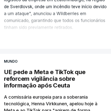
de Sverdlovsk, onde um incêndio teve início devido
a um ataque", anunciou a Wildberries em
comunicado, garantindo que todos os funcionários
tinham sido previamente retirados.
Segundo o governador regional, Denis Pasler, três
VER MAIS
drones caíram hoje sobre o telhado do centro
logístico, sem deixar vítimas.
MUNDO
Desde meados de julho, a Ucrânia atingiu cerca de
UE pede a Meta e TikTok que
20 instalações pertencentes à Wildberries --- uma
reforcem vigilância sobre
plataforma de comércio online muito popular,
informação após Ceuta
frequentemente chamada de "Amazon russa" ---
espalhadas por quase toda a Rússia e na Crimeia
A comissária europeia para a soberania
anexada.
tecnológica, Henna Virkkunen, apelou hoje à
Meta e ao TikTok para "agirem de forma