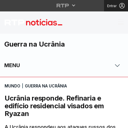
Entrar
Ucrânia responde. Refi
Guerra na Ucrânia
MENU
MUNDO
|
GUERRA NA UCRÂNIA
Ucrânia responde. Refinaria e
edifício residencial visados em
Ryazan
A Ucrânia respondeu aos ataques russos dos