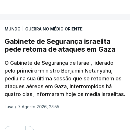
VER MAIS
TÓPICOS
Crimeia Krasnodar Volgogrado
,
"As plataformas têm de agir de forma decisiva para
Wildberries
,
Petersburgo
preservar a integridade do espaço digital,
especialmente em situações de crise", afirmou
MUNDO
|
GUERRA NO MÉDIO ORIENTE
Henna Virkkunen, comissária da soberania
Gabinete de Segurança israelita
tecnológica, segurança e democracia.
pede retoma de ataques em Gaza
"A monitorização deve ser reforçada, a
O Gabinete de Segurança de Israel, liderado
cooperação com os verificadores de factos deve
pelo primeiro-ministro Benjamin Netanyahu,
ser consolidada", acrescentou a comissária,
pediu na sua última sessão que se retomem os
adiantando que a União Europeia irá fazer um
ataques aéreos em Gaza, interrompidos há
acompanhamento da situação na segunda-feira.
quatro dias, informaram hoje os media israelitas.
Cerca de 72.000 pessoas entraram na cidade
Lusa
/
7 Agosto 2026, 23:55
autónoma espanhola de Ceuta, situada no norte de
África, em 24 horas na semana passada e 70.000
já voltaram a Marrocos, segundo dados