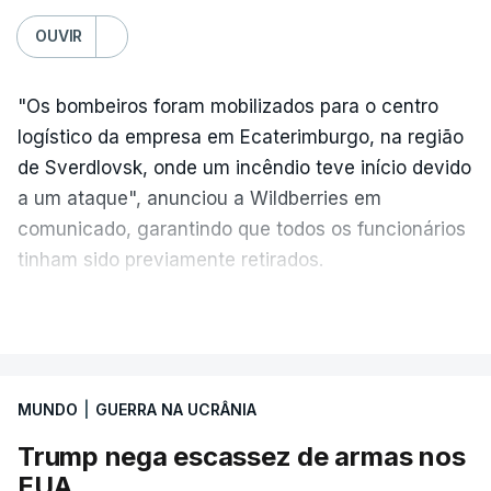
OUVIR
"Os bombeiros foram mobilizados para o centro
logístico da empresa em Ecaterimburgo, na região
de Sverdlovsk, onde um incêndio teve início devido
a um ataque", anunciou a Wildberries em
comunicado, garantindo que todos os funcionários
tinham sido previamente retirados.
Segundo o governador regional, Denis Pasler, três
VER MAIS
drones caíram hoje sobre o telhado do centro
logístico, sem deixar vítimas.
MUNDO
|
GUERRA NA UCRÂNIA
Desde meados de julho, a Ucrânia atingiu cerca de
Trump nega escassez de armas nos
20 instalações pertencentes à Wildberries --- uma
EUA
plataforma de comércio online muito popular,