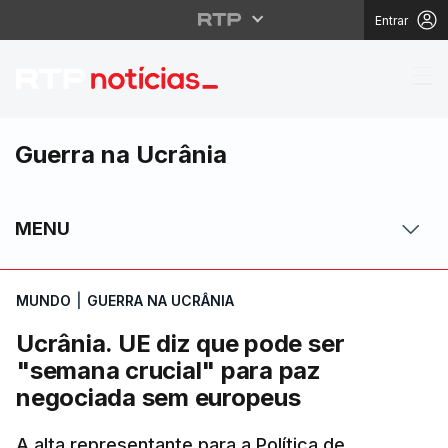
Entrar
Ucrânia. UE diz que p
Guerra na Ucrânia
MENU
MUNDO
|
GUERRA NA UCRÂNIA
Ucrânia. UE diz que pode ser
"semana crucial" para paz
negociada sem europeus
A alta representante para a Política de