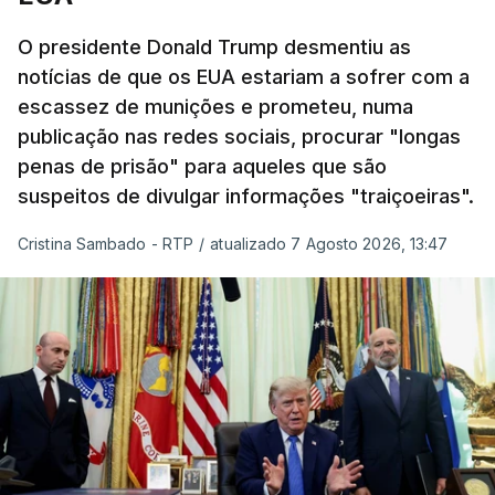
frequentemente chamada de "Amazon russa" ---
O presidente Donald Trump desmentiu as
espalhadas por quase toda a Rússia e na Crimeia
notícias de que os EUA estariam a sofrer com a
anexada.
escassez de munições e prometeu, numa
publicação nas redes sociais, procurar "longas
Os primeiros ataques, ocorridos na noite de 17 para
penas de prisão" para aqueles que são
18 de julho, fizeram oito mortos e quase 90 feridos
suspeitos de divulgar informações "traiçoeiras".
em instalações nas regiões de Moscovo e Tambov
(centro-oeste).
Cristina Sambado - RTP
/
atualizado 7 Agosto 2026, 13:47
Desde então, ataques de drones ucranianos
visaram locais próximos a São Petersburgo
(noroeste), Simferopol (na Crimeia), Krasnodar e
Volgogrado (sul) e também Samara (na margem
leste do rio Volga).
Mais de quatro anos após o início da ofensiva