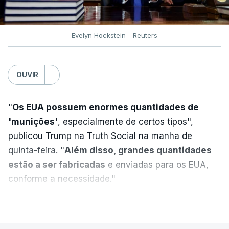
russa em larga escala contra a Ucrânia, a
diplomacia está estagnada e ambos os países
intensificam os ataques de longo alcance,
Evelyn Hockstein - Reuters
provocando um número crescente de vítimas civis.
TÓPICOS
OUVIR
Crimeia Krasnodar Volgogrado
,
Wildberries
,
Petersburgo
"
Os EUA possuem enormes quantidades de
'munições'
, especialmente de certos tipos",
publicou Trump na Truth Social na manha de
quinta-feira. "
Além disso, grandes quantidades
estão a ser fabricadas
e enviadas para os EUA,
conforme a necessidade."
VER MAIS