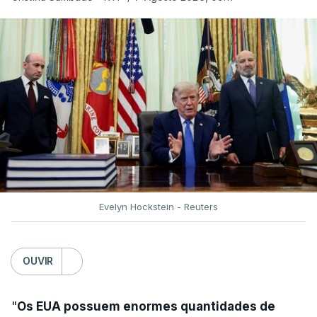
Desde então, ataques de drones ucranianos
visaram locais próximos a São Petersburgo
(noroeste), Simferopol (na Crimeia), Krasnodar e
Volgogrado (sul) e também Samara (na margem
leste do rio Volga).
Mais de quatro anos após o início da ofensiva
russa em larga escala contra a Ucrânia, a
diplomacia está estagnada e ambos os países
intensificam os ataques de longo alcance,
Evelyn Hockstein - Reuters
provocando um número crescente de vítimas civis.
TÓPICOS
OUVIR
Crimeia Krasnodar Volgogrado
,
Wildberries
,
Petersburgo
"
Os EUA possuem enormes quantidades de