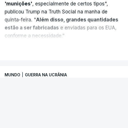
'munições'
, especialmente de certos tipos",
publicou Trump na Truth Social na manha de
quinta-feira. "
Além disso, grandes quantidades
estão a ser fabricadas
e enviadas para os EUA,
conforme a necessidade."
VER MAIS
MUNDO
|
GUERRA NA UCRÂNIA
ONU. Escalada de ataques ameaça
segurança marítima no Mar Negro e
Azov
O Secretário-Geral das Nações Unidas
manifestou forte preocupação com os riscos
Segundo o presidente norte-americano, “as