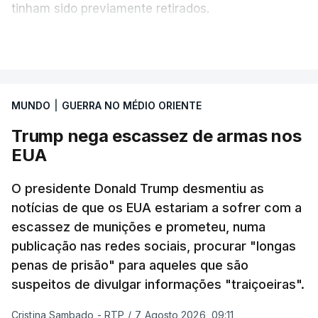
tinham sido previamente retirados.
Segundo o governador regional, Denis Pasler, três
VER MAIS
drones caíram hoje sobre o telhado do centro
logístico, sem deixar vítimas.
MUNDO
|
GUERRA NO MÉDIO ORIENTE
Desde meados de julho, a Ucrânia atingiu cerca de
Trump nega escassez de armas nos
20 instalações pertencentes à Wildberries --- uma
EUA
plataforma de comércio online muito popular,
frequentemente chamada de "Amazon russa" ---
O presidente Donald Trump desmentiu as
espalhadas por quase toda a Rússia e na Crimeia
notícias de que os EUA estariam a sofrer com a
anexada.
escassez de munições e prometeu, numa
publicação nas redes sociais, procurar "longas
Os primeiros ataques, ocorridos na noite de 17 para
penas de prisão" para aqueles que são
18 de julho, fizeram oito mortos e quase 90 feridos
suspeitos de divulgar informações "traiçoeiras".
em instalações nas regiões de Moscovo e Tambov
(centro-oeste).
Cristina Sambado - RTP
/
7 Agosto 2026, 09:11