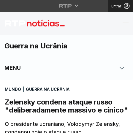
Entrar
Zelensky condena ataq
Guerra na Ucrânia
MENU
MUNDO
|
GUERRA NA UCRÂNIA
Zelensky condena ataque russo
"deliberadamente massivo e cínico"
O presidente ucraniano, Volodymyr Zelensky,
condenou hoje o ataque russo