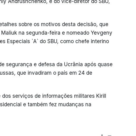
hiy Andrushchenko, e do vice-diretor do SBU,
etalhes sobre os motivos desta decisão, que
do Maliuk na segunda-feira e nomeado Yevgeny
s Especiais `A` do SBU, como chefe interino
o de segurança e defesa da Ucrânia após quase
russas, que invadiram o país em 24 de
dos serviços de informações militares Kirill
esidencial e também fez mudanças na