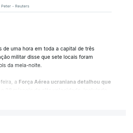
Peter - Reuters
 de uma hora em toda a capital de três
ção militar disse que sete locais foram
is da meia-noite.
-feira, a
Força Aérea ucraniana detalhou que
e 28 mísseis de alta velocidade, incluindo
 antinavio
.
ER MAIS
nda que abateu 98 destes
drones
, sem
 tenha vindo a lamentar há semanas uma
lístico capazes de intercetar tais mísseis.