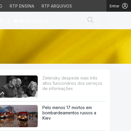
G
RTP ENSINA
RTP ARQUIVOS
Entrar
Abrir campo de
|
S
RTP
DESPORTO
ários dos serviços de i
Zelensky despede mais três
altos funcionários dos serviços
de informações
Pelo menos 17 mortos em
bombardeamentos russos a
Kiev