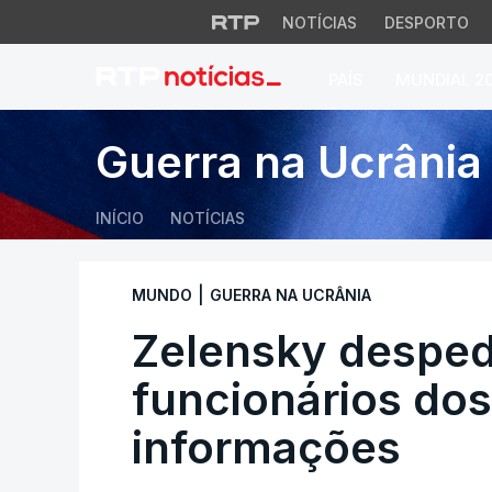
NOTÍCIAS
DESPORTO
PAÍS
MUNDIAL 2
Zelensky despede m
Guerra na Ucrânia
INÍCIO
NOTÍCIAS
|
MUNDO
GUERRA NA UCRÂNIA
Zelensky despede
funcionários dos
informações