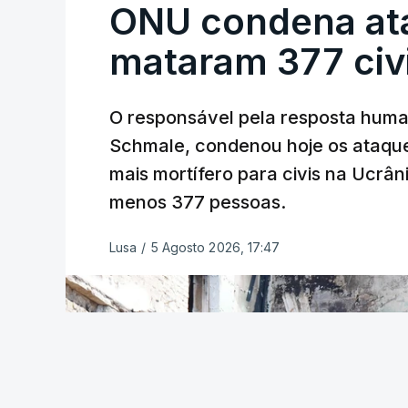
ONU condena at
mataram 377 civ
O responsável pela resposta huma
Schmale, condenou hoje os ataque
mais mortífero para civis na Ucrân
ERRO
100
ERROR ON HTML5 MEDIA ELEMEN
menos 377 pessoas.
ESTE CONTEÚDO ESTÁ NESTE MO
Lusa
/
5 Agosto 2026, 17:47