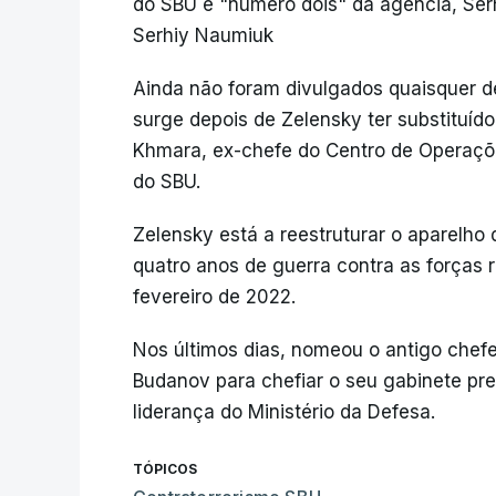
do SBU e "número dois" da agência, Ser
Serhiy Naumiuk
Ainda não foram divulgados quaisquer d
surge depois de Zelensky ter substituí
Khmara, ex-chefe do Centro de Operaçõe
do SBU.
Zelensky está a reestruturar o aparelh
quatro anos de guerra contra as forças 
fevereiro de 2022.
Nos últimos dias, nomeou o antigo chefe 
Budanov para chefiar o seu gabinete pr
liderança do Ministério da Defesa.
TÓPICOS