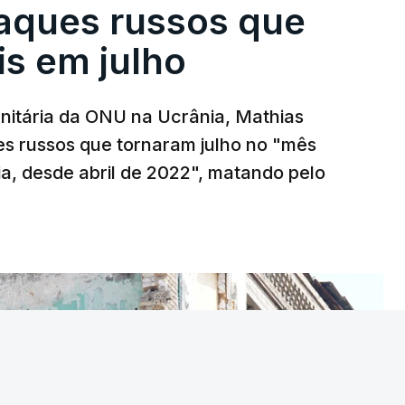
aques russos que
is em julho
nitária da ONU na Ucrânia, Mathias
s russos que tornaram julho no "mês
ia, desde abril de 2022", matando pelo
T
MENTO INDISPONÍVEL