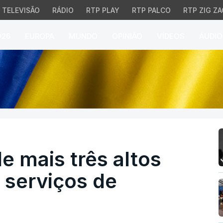
TELEVISÃO
RÁDIO
RTP PLAY
RTP PALCO
RTP ZIG ZA
026
EUROPA
MUNDO
OPINIÃO
VÍDEOS
ÁUDIO
ais três altos funcion
 mais três altos
 serviços de