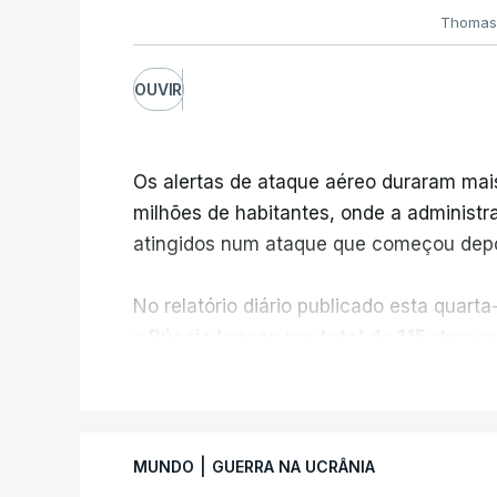
Thomas 
OUVIR
Os alertas de ataque aéreo duraram mais
milhões de habitantes, onde a administra
atingidos num ataque que começou depo
No relatório diário publicado esta quarta
a Rússia lançou um total de 115
drones
24 mísseis balísticos e quatro mísseis
V
A Força Aérea ucraniana especificou ai
mencionar qualquer míssil, embora Kiev
|
MUNDO
GUERRA NA UCRÂNIA
grave escassez de munições antimíssil ba