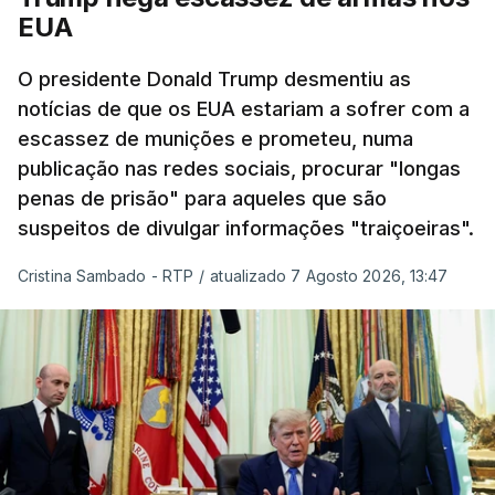
EUA
plataforma de comércio online muito popular,
frequentemente chamada de "Amazon russa" ---
O presidente Donald Trump desmentiu as
espalhadas por quase toda a Rússia e na Crimeia
notícias de que os EUA estariam a sofrer com a
anexada.
escassez de munições e prometeu, numa
publicação nas redes sociais, procurar "longas
Os primeiros ataques, ocorridos na noite de 17 para
penas de prisão" para aqueles que são
18 de julho, fizeram oito mortos e quase 90 feridos
suspeitos de divulgar informações "traiçoeiras".
em instalações nas regiões de Moscovo e Tambov
(centro-oeste).
Cristina Sambado - RTP
/
atualizado 7 Agosto 2026, 13:47
Desde então, ataques de drones ucranianos
visaram locais próximos a São Petersburgo
(noroeste), Simferopol (na Crimeia), Krasnodar e
Volgogrado (sul) e também Samara (na margem
leste do rio Volga).