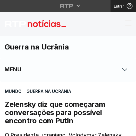
Entrar
Zelensky diz que com
Guerra na Ucrânia
MENU
MUNDO
|
GUERRA NA UCRÂNIA
Zelensky diz que começaram
conversações para possível
encontro com Putin
O Presidente ucraniano, Volodymyr Zelensky,