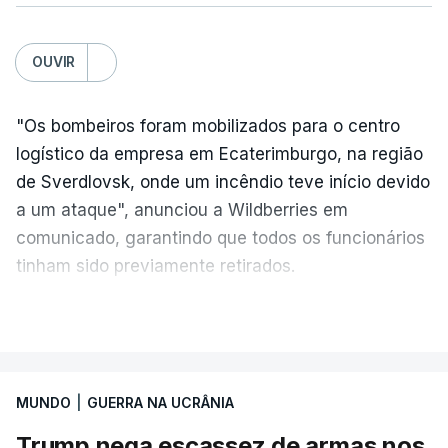
OUVIR
"Os bombeiros foram mobilizados para o centro
logístico da empresa em Ecaterimburgo, na região
de Sverdlovsk, onde um incêndio teve início devido
a um ataque", anunciou a Wildberries em
comunicado, garantindo que todos os funcionários
tinham sido previamente retirados.
Segundo o governador regional, Denis Pasler, três
VER MAIS
drones caíram hoje sobre o telhado do centro
logístico, sem deixar vítimas.
MUNDO
|
GUERRA NA UCRÂNIA
Desde meados de julho, a Ucrânia atingiu cerca de
Trump nega escassez de armas nos
20 instalações pertencentes à Wildberries --- uma