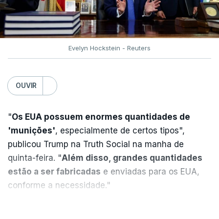
Mais de quatro anos após o início da ofensiva
russa em larga escala contra a Ucrânia, a
diplomacia está estagnada e ambos os países
intensificam os ataques de longo alcance,
Evelyn Hockstein - Reuters
provocando um número crescente de vítimas civis.
TÓPICOS
OUVIR
Crimeia Krasnodar Volgogrado
,
Wildberries
,
Petersburgo
"
Os EUA possuem enormes quantidades de
'munições'
, especialmente de certos tipos",
publicou Trump na Truth Social na manha de
quinta-feira. "
Além disso, grandes quantidades
estão a ser fabricadas
e enviadas para os EUA,
conforme a necessidade."
VER MAIS