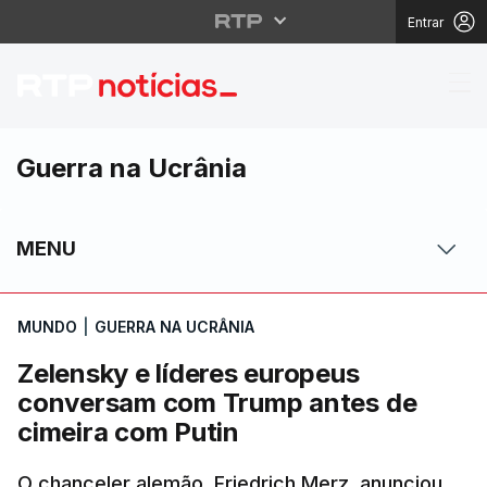
Entrar
Zelensky e líderes eu
Guerra na Ucrânia
MENU
MUNDO
|
GUERRA NA UCRÂNIA
Zelensky e líderes europeus
conversam com Trump antes de
cimeira com Putin
O chanceler alemão, Friedrich Merz, anunciou