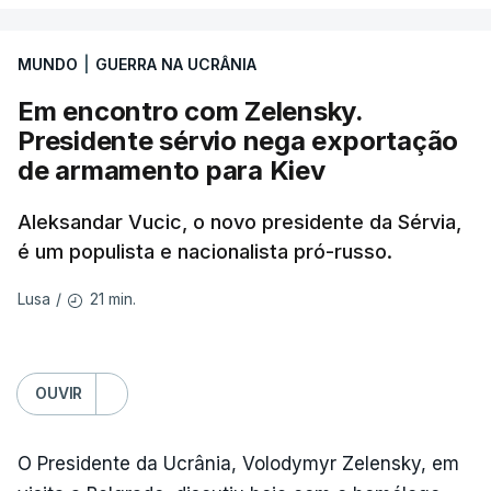
devido ao uso de mísseis balísticos".
MUNDO
|
GUERRA NA UCRÂNIA
Na periferia nordeste de Kiev, os ataques russos
Em encontro com Zelensky.
causaram três mortos, incluindo uma criança de 4
Presidente sérvio nega exportação
anos, bem como três feridos, na aldeia de
de armamento para Kiev
Pukhivka, segundo os serviços de resgate, sem
especificar se os ataques foram realizados com
Aleksandar Vucic, o novo presidente da Sérvia,
mísseis ou drones.
é um populista e nacionalista pró-russo.
21 min.
Lusa
/
ERRO
100
ERROR ON HTML5 MEDIA ELEMENT
OUVIR
ESTE CONTEÚDO ESTÁ NESTE
MOMENTO INDISPONÍVEL
O Presidente da Ucrânia, Volodymyr Zelensky, em