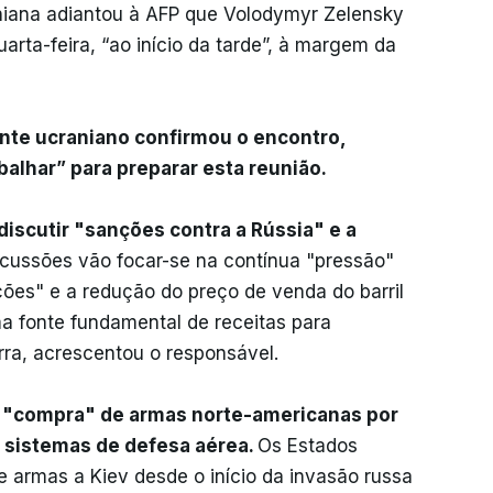
aniana adiantou à AFP que Volodymyr Zelensky
rta-feira, “ao início da tarde”, à margem da
nte ucraniano confirmou o encontro,
balhar” para preparar esta reunião.
discutir "sanções contra a Rússia" e a
scussões vão focar-se na contínua "pressão"
ções" e a redução do preço de venda do barril
ma fonte fundamental de receitas para
rra, acrescentou o responsável.
a "compra" de armas norte-americanas por
e sistemas de defesa aérea.
Os Estados
e armas a Kiev desde o início da invasão russa