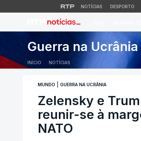
NOTÍCIAS
DESPORTO
PAÍS
MUNDIAL 2
Zelensky e Trump 
Guerra na Ucrânia
INÍCIO
NOTÍCIAS
|
MUNDO
GUERRA NA UCRÂNIA
Zelensky e Trump
reunir-se à marg
NATO