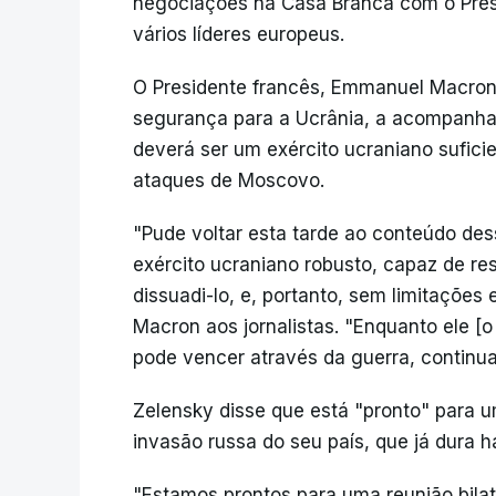
negociações na Casa Branca com o Pres
vários líderes europeus.
O Presidente francês, Emmanuel Macron
segurança para a Ucrânia, a acompanha
deverá ser um exército ucraniano sufici
ataques de Moscovo.
"Pude voltar esta tarde ao conteúdo de
exército ucraniano robusto, capaz de res
dissuadi-lo, e, portanto, sem limitaçõe
Macron aos jornalistas. "Enquanto ele [o
pode vencer através da guerra, continua
Zelensky disse que está "pronto" para um
invasão russa do seu país, que já dura h
"Estamos prontos para uma reunião bilat