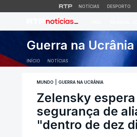
NOTÍCIAS
DESPORTO
PAÍS
MUNDIAL 2
Zelensky espera ga
Guerra na Ucrânia
INÍCIO
NOTÍCIAS
|
MUNDO
GUERRA NA UCRÂNIA
Zelensky espera 
segurança de al
"dentro de dez d