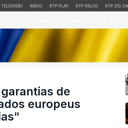
TELEVISÃO
RÁDIO
RTP PLAY
RTP PALCO
RTP ZIG ZA
026
EUROPA
MUNDO
OPINIÃO
VÍDEOS
ÁUDIO
rantias de segurança d
garantias de
iados europeus
ias"