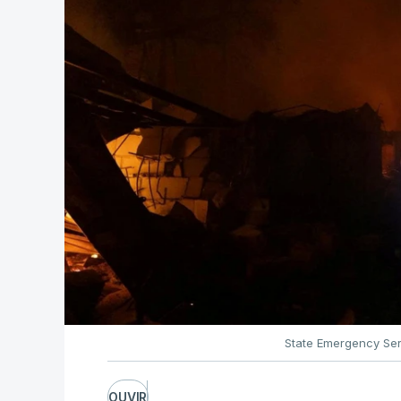
State Emergency Ser
OUVIR