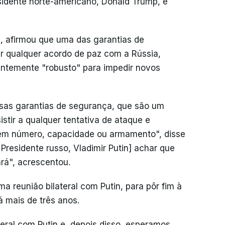
idente norte-americano, Donald Trump, e
, afirmou que uma das garantias de
r qualquer acordo de paz com a Rússia,
entemente "robusto" para impedir novos
ssas garantias de segurança, que são um
istir a qualquer tentativa de ataque e
s em número, capacidade ou armamento", disse
 Presidente russo, Vladimir Putin] achar que
rá", acrescentou.
a reunião bilateral com Putin, para pôr fim à
á mais de três anos.
eral com Putin e, depois disso, esperamos