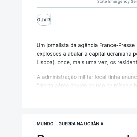
State Emergency Ser
OUVIR
Um jornalista da agência France-Presse
explosões a abalar a capital ucraniana p
Lisboa), onde, mais uma vez, os resident
A administração militar local tinha anu
"alerta aéreo devido ao uso de mísseis ba
V
Na periferia nordeste de Kiev, os ataqu
criança de 4 anos, bem como três ferido
de resgate, sem especificar se os ataqu
|
MUNDO
GUERRA NA UCRÂNIA
Na própria capital, foram contabilizados 