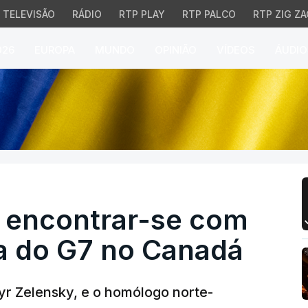
TELEVISÃO
RÁDIO
RTP PLAY
RTP PALCO
RTP ZIG ZA
026
EUROPA
MUNDO
OPINIÃO
VÍDEOS
ÁUDIO
ncontrar-se com Trump
 encontrar-se com
a do G7 no Canadá
yr Zelensky, e o homólogo norte-