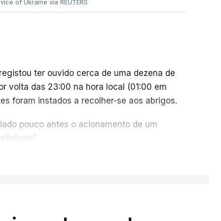
vice of Ukraine via REUTERS
 registou ter ouvido cerca de uma dezena de
or volta das 23:00 na hora local (01:00 em
es foram instados a recolher-se aos abrigos.
nciado pouco antes o acionamento de um
lísticos".
ER MAIS
es russos causaram três mortos, incluindo uma
s, na aldeia de Pukhivka, segundo os serviços
es foram realizados com mísseis ou drones.
quatro feridos pela autoridade militar,