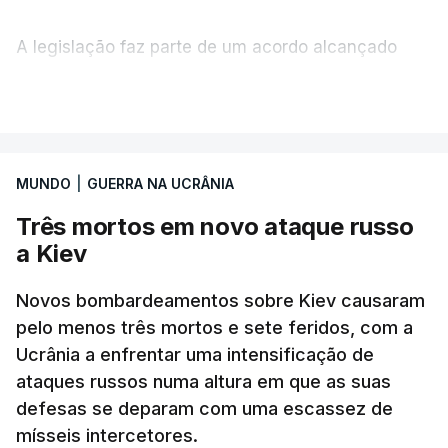
A legislação faz parte de um acordo alcançado
pelos senadores com o objetivo de ajudar a
VER MAIS
Ucrânia a travar as receitas energéticas russas.
Entre essas sanções está a proibição de visto a
MUNDO
|
GUERRA NA UCRÂNIA
Vladimir Putin e aos principais comandantes
militares e ainda a aplicação de tarifas até 500%
Três mortos em novo ataque russo
sobre as exportações russas.
a Kiev
Novos bombardeamentos sobre Kiev causaram
pelo menos três mortos e sete feridos, com a
ERRO
100
Ucrânia a enfrentar uma intensificação de
ERROR ON HTML5 MEDIA ELEMENT
ataques russos numa altura em que as suas
defesas se deparam com uma escassez de
ESTE CONTEÚDO ESTÁ NESTE
mísseis intercetores.
MOMENTO INDISPONÍVEL