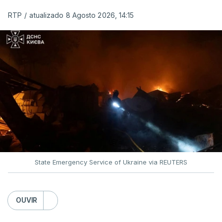
RTP
/
atualizado 8 Agosto 2026, 14:15
O pacote permitirá também que o presidente
Donald Trump imponha taxas até 100% aos cinco
principais importadores russos de petróleo e gás.
O documento segue agora para a Câmara dos
Representantes, mas não se espera uma votação
antes de setembro.
State Emergency Service of Ukraine via REUTERS
O presidente ucraniano agradeceu aos Estados
Unidos por estas sanções à Rússia. Zelensky disse
esperar que esta seja uma resposta que leve o
OUVIR
Kremlin a pôr fim ao que considera ser "uma guerra