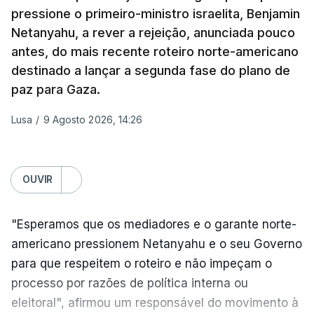
mísseis ou drones.
históricos podem alcançar, quando agem em
pressione o primeiro-ministro israelita, Benjamin
conjunto".
Netanyahu, a rever a rejeição, anunciada pouco
antes, do mais recente roteiro norte-americano
Coming on the back of the EU’s 21st package, I
destinado a lançar a segunda fase do plano de
ERRO
100
welcome the US Senate’s adoption of the Graham
paz para Gaza.
ERROR ON HTML5 MEDIA ELEMENT
Bill.
Lusa
/
9 Agosto 2026, 14:26
ESTE CONTEÚDO ESTÁ NESTE
MOMENTO INDISPONÍVEL
It honours a fierce believer in the power of
coordinated sanctions to weaken Russia's war
OUVIR
machine.
Na própria capital, foram contabilizados quatro
"Esperamos que os mediadores e o garante norte-
From Russian oligarchs to energy exports and the
feridos pela autoridade militar, enquanto os
americano pressionem Netanyahu e o seu Governo
shadow fleet, every source of…
serviços de resgate relataram incêndios em dois
para que respeitem o roteiro e não impeçam o
bairros.
— Ursula von der Leyen (@vonderleyen)
August 7,
processo por razões de política interna ou
2026
eleitoral", afirmou um responsável do movimento à
Mais de quatro anos após o início da invasão da