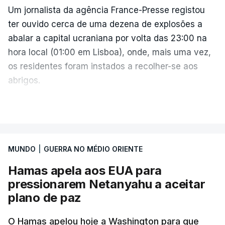
insana contra o povo e independência ucraniana".
Um jornalista da agência France-Presse registou
ter ouvido cerca de uma dezena de explosões a
Zelensky diz que a pressão americana é vital,
abalar a capital ucraniana por volta das 23:00 na
sobretudo quando Vladimir Putin continua a
hora local (01:00 em Lisboa), onde, mais uma vez,
apostar em mísseis balísticos para atacar território
os residentes foram instados a recolher-se aos
ucraniano.
abrigos.
A administração militar local tinha anunciado
VER MAIS
Também a presidente da Comissão Europeia reagiu
pouco antes o acionamento de um "alerta aéreo
à decisão do Senado americando, saudando a
devido ao uso de mísseis balísticos".
votação que deu luz verde ao novo pacote de
sanções.
MUNDO
|
GUERRA NO MÉDIO ORIENTE
Na periferia nordeste de Kiev, os ataques russos
Hamas apela aos EUA para
causaram três mortos, incluindo uma criança de 4
Ursula von der Leyen escreveu na rede social X
pressionarem Netanyahu a aceitar
anos, bem como três feridos, na aldeia de
que, "com sanções contundentes e
plano de paz
Pukhivka, segundo os serviços de resgate, sem
complementares, a Europa e os Estados Unidos
especificar se os ataques foram realizados com
podem, mais uma vez, mostrar o que parceiros
O Hamas apelou hoje a Washington para que