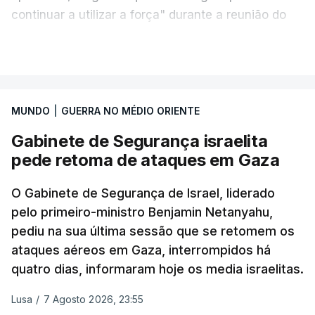
continuar a utilizar a força" durante a reunião do
Gabinete de Segurança de quinta-feira.
VER MAIS
A ideia de uma trégua tem a ver com a
necessidade de travar os ataques com vista à
aplicação do plano de desarmamento do Hamas.
MUNDO
|
GUERRA NO MÉDIO ORIENTE
Gabinete de Segurança israelita
Além disso, o correspondente do canal de
pede retoma de ataques em Gaza
televisão israelita i24News, que também teve
acesso às deliberações do Gabinete, recordou na
O Gabinete de Segurança de Israel, liderado
sexta-feira que, após a reunião, ficou por decidir a
pelo primeiro-ministro Benjamin Netanyahu,
autorização formal de Israel para a entrada em
pediu na sua última sessão que se retomem os
Gaza da Força Internacional de Estabilização, um
ataques aéreos em Gaza, interrompidos há
contingente multinacional proposto no âmbito do
quatro dias, informaram hoje os media israelitas.
Conselho da Paz promovido por Trump.
Lusa
/
7 Agosto 2026, 23:55
Meios de comunicação social israelitas