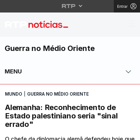
Entrar
Alemanha: Reconhecime
Guerra no Médio Oriente
MENU
MUNDO
|
GUERRA NO MÉDIO ORIENTE
Alemanha: Reconhecimento de
Estado palestiniano seria "sinal
errado"
O chefe da diplomacia alemã defendeu hoje que