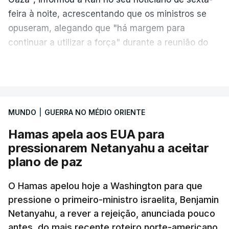
feira à noite, acrescentando que os ministros se
opuseram, alegando que "há margem para
continuar a utilizar a força" durante a reunião do
Gabinete de Segurança de quinta-feira.
VER MAIS
A ideia de uma trégua tem a ver com a
necessidade de travar os ataques com vista à
aplicação do plano de desarmamento do Hamas.
MUNDO
|
GUERRA NO MÉDIO ORIENTE
Hamas apela aos EUA para
Além disso, o correspondente do canal de
pressionarem Netanyahu a aceitar
televisão israelita i24News, que também teve
plano de paz
acesso às deliberações do Gabinete, recordou na
sexta-feira que, após a reunião, ficou por decidir a
O Hamas apelou hoje a Washington para que
autorização formal de Israel para a entrada em
pressione o primeiro-ministro israelita, Benjamin
Gaza da Força Internacional de Estabilização, um
Netanyahu, a rever a rejeição, anunciada pouco
contingente multinacional proposto no âmbito do
antes, do mais recente roteiro norte-americano