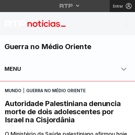
Entrar
Autoridade Palestinian
Guerra no Médio Oriente
MENU
MUNDO
|
GUERRA NO MÉDIO ORIENTE
Autoridade Palestiniana denuncia
morte de dois adolescentes por
Israel na Cisjordânia
O Ministério da Saúde palestiniano afirmou hoje