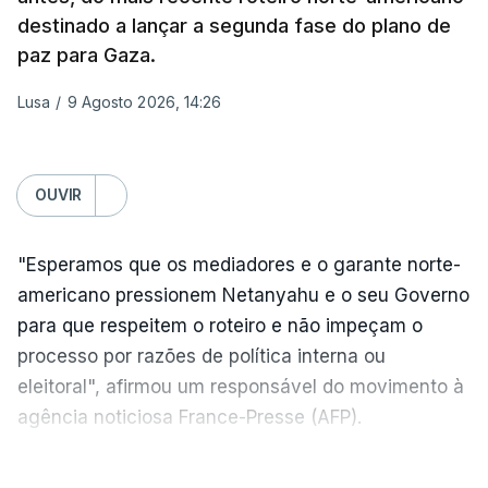
Conselho da Paz promovido por Trump.
destinado a lançar a segunda fase do plano de
paz para Gaza.
Meios de comunicação social israelitas
informaram, após a reunião do Gabinete de
Lusa
/
9 Agosto 2026, 14:26
Segurança do país, que o órgão presidido por
Netanyahu exigiu durante a sessão de quinta-feira
a retoma dos ataques aéreos em Gaza,
OUVIR
interrompidos desde segunda-feira.
"Esperamos que os mediadores e o garante norte-
"O Hamas aceitou o plano de 15 pontos, mas não
americano pressionem Netanyahu e o seu Governo
renunciou ao seu objetivo de destruir Israel",
para que respeitem o roteiro e não impeçam o
advertiu durante a reunião o brigadeiro-general Ofir
processo por razões de política interna ou
Mizrahi-Rozen, chefe da inteligência militar do
eleitoral", afirmou um responsável do movimento à
Exército israelita, em declarações citadas pelo
agência noticiosa France-Presse (AFP).
jornal Israel Hayom e reproduzidas por outros
meios de comunicação social do país.
Netanyahu afirmou hoje que "Israel rejeita" o mais
VER MAIS