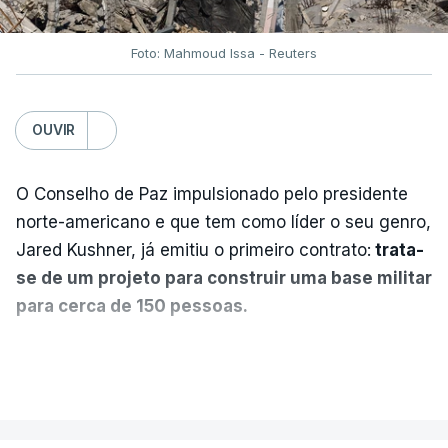
Foto: Mahmoud Issa - Reuters
OUVIR
O Conselho de Paz impulsionado pelo presidente
norte-americano e que tem como líder o seu genro,
Jared Kushner, já emitiu o primeiro contrato:
trata-
se de um projeto para construir uma base militar
para cerca de 150 pessoas.
Segundo o diário britânico
The Guardian
, este
VER MAIS
posto avançado deverá abrigar tropas
marroquinas. O contrato foi concedido à Arkel
International, uma empresa com sede no Louisiana