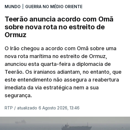
MUNDO
|
GUERRA NO MÉDIO ORIENTE
que já colaborou com a Administração norte-
americana em projetos no Médio Oriente,
Teerão anuncia acordo com Omã
nomeadamente no Iraque.
sobre nova rota no estreito de
Ormuz
Com uma área muito reduzida,
esta pequena base
militar deverá ficar nos 60 por cento de
O Irão chegou a acordo com Omã sobre uma
nova rota marítima no estreito de Ormuz,
território de Gaza que Israel controla e a cerca
anunciou esta quarta-feira a diplomacia de
de 1,5 quilómetros da fronteira com Israel.
Teerão. Os iranianos adiantam, no entanto, que
Permite, desta forma, uma extração rápida em
este entendimento não assegura a reabertura
caso de ataque.
imediata da via estratégica nem a sua
segurança.
Segundo um funcionário do Conselho de Paz, a
organização está na “fase final de preparação de
RTP
/
atualizado 6 Agosto 2026, 13:46
vários contratos” e que um deles “diz respeito às
instalações de apoio à Força Internacional de
Estabilização”.