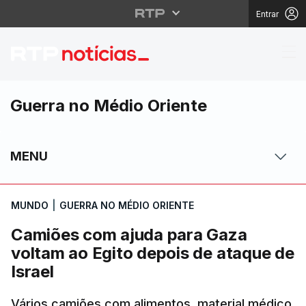
Entrar
Camiões com ajuda par
Guerra no Médio Oriente
MENU
MUNDO
|
GUERRA NO MÉDIO ORIENTE
Camiões com ajuda para Gaza
voltam ao Egito depois de ataque de
Israel
Vários camiões com alimentos, material médico