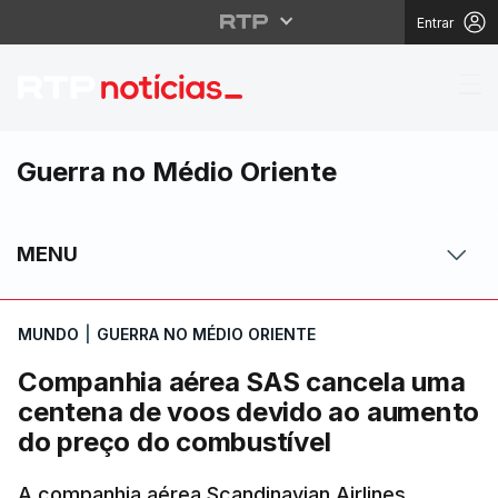
Entrar
Companhia aérea SAS 
Guerra no Médio Oriente
MENU
MUNDO
|
GUERRA NO MÉDIO ORIENTE
Companhia aérea SAS cancela uma
centena de voos devido ao aumento
do preço do combustível
A companhia aérea Scandinavian Airlines