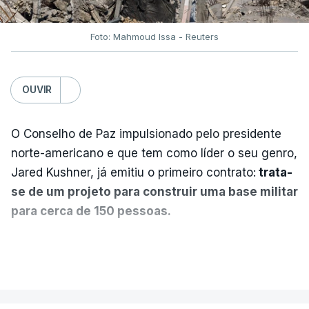
Foto: Mahmoud Issa - Reuters
OUVIR
O Conselho de Paz impulsionado pelo presidente
norte-americano e que tem como líder o seu genro,
Jared Kushner, já emitiu o primeiro contrato:
trata-
se de um projeto para construir uma base militar
para cerca de 150 pessoas.
Segundo o diário britânico
The Guardian
, este
VER MAIS
posto avançado deverá abrigar tropas
marroquinas. O contrato foi concedido à Arkel
International, uma empresa com sede no Louisiana