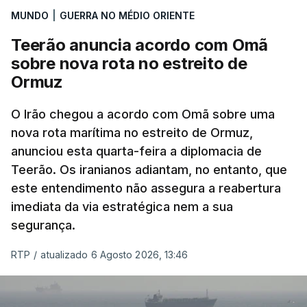
MUNDO
|
GUERRA NO MÉDIO ORIENTE
que já colaborou com a Administração norte-
americana em projetos no Médio Oriente,
Teerão anuncia acordo com Omã
nomeadamente no Iraque.
sobre nova rota no estreito de
Ormuz
Com uma área muito reduzida,
esta pequena base
militar deverá ficar nos 60 por cento de
O Irão chegou a acordo com Omã sobre uma
nova rota marítima no estreito de Ormuz,
território de Gaza que Israel controla e a cerca
anunciou esta quarta-feira a diplomacia de
de 1,5 quilómetros da fronteira com Israel.
Teerão. Os iranianos adiantam, no entanto, que
Permite, desta forma, uma extração rápida em
este entendimento não assegura a reabertura
caso de ataque.
imediata da via estratégica nem a sua
segurança.
Segundo um funcionário do Conselho de Paz, a
organização está na “fase final de preparação de
RTP
/
atualizado 6 Agosto 2026, 13:46
vários contratos” e que um deles “diz respeito às
instalações de apoio à Força Internacional de
Estabilização”.