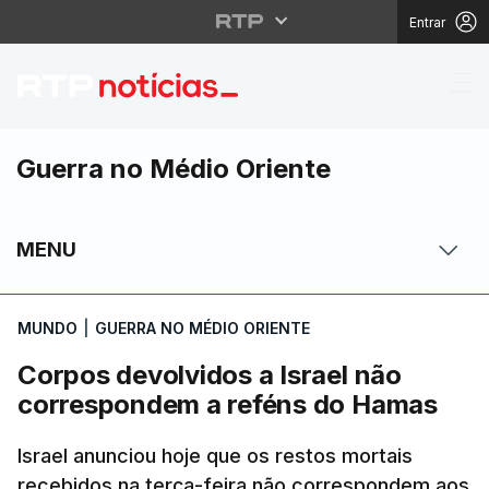
Entrar
Corpos devolvidos a I
Guerra no Médio Oriente
MENU
MUNDO
|
GUERRA NO MÉDIO ORIENTE
Corpos devolvidos a Israel não
correspondem a reféns do Hamas
Israel anunciou hoje que os restos mortais
recebidos na terça-feira não correspondem aos