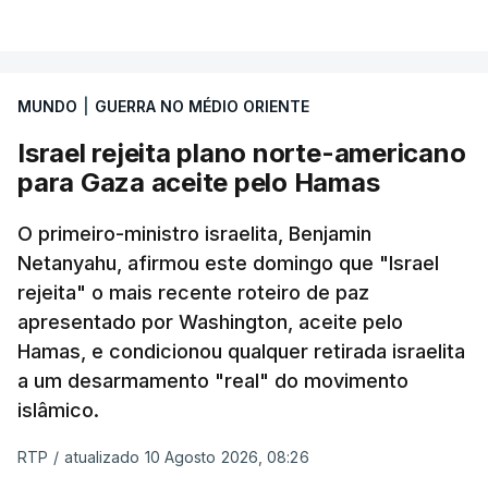
VER MAIS
O vídeo de 12 segundos, sem aúdio, data ou local
de gravação, foi colocado pela agência de notícias
Mehr na rede social Telegram, como aquilo que
MUNDO
|
GUERRA NO MÉDIO ORIENTE
pode ser considerada uma resposta à imprensa
Israel rejeita plano norte-americano
israelita, que nos últimos tempos vem dando conta
para Gaza aceite pelo Hamas
de que o líder supremo iraniano estará em estado
crítico na sequência do bombardeamento que no
O primeiro-ministro israelita, Benjamin
último dia de fevereiro passado matou o pai, o
Netanyahu, afirmou este domingo que "Israel
ayatollah Ali Khamenei, e outros membros da
rejeita" o mais recente roteiro de paz
família.
apresentado por Washington, aceite pelo
Hamas, e condicionou qualquer retirada israelita
As imagens mostram Mojtaba Khamenei no que
a um desarmamento "real" do movimento
será uma aula religiosa, mas sem qualquer
islâmico.
indicação adicional.
RTP
/
atualizado 10 Agosto 2026, 08:26