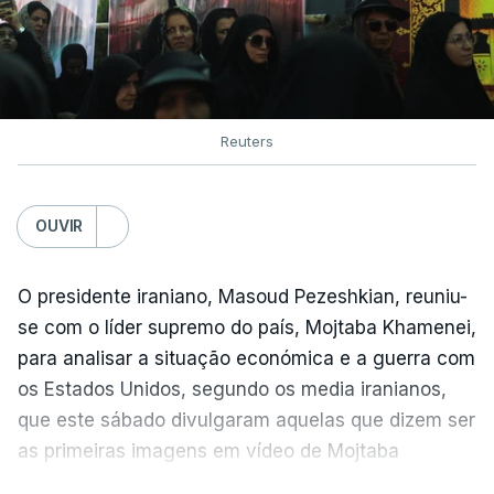
Reuters
OUVIR
O presidente iraniano, Masoud Pezeshkian, reuniu-
se com o líder supremo do país, Mojtaba Khamenei,
para analisar a situação económica e a guerra com
os Estados Unidos, segundo os media iranianos,
que este sábado divulgaram aquelas que dizem ser
as primeiras imagens em vídeo de Mojtaba
Khamenei desde o início da guerra.