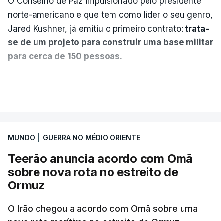
O Conselho de Paz impulsionado pelo presidente
norte-americano e que tem como líder o seu genro,
Jared Kushner, já emitiu o primeiro contrato:
trata-
se de um projeto para construir uma base militar
para cerca de 150 pessoas.
Segundo o diário britânico
The Guardian
, este
VER MAIS
posto avançado deverá abrigar tropas
marroquinas. O contrato foi concedido à Arkel
International, uma empresa com sede no Louisiana
MUNDO
|
GUERRA NO MÉDIO ORIENTE
que já colaborou com a Administração norte-
americana em projetos no Médio Oriente,
Teerão anuncia acordo com Omã
nomeadamente no Iraque.
sobre nova rota no estreito de
Ormuz
Com uma área muito reduzida,
esta pequena base
militar deverá ficar nos 60 por cento de
O Irão chegou a acordo com Omã sobre uma