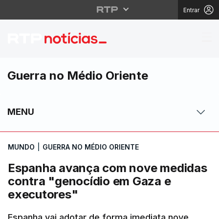
Entrar
Espanha avança com n
Guerra no Médio Oriente
MENU
MUNDO
|
GUERRA NO MÉDIO ORIENTE
Espanha avança com nove medidas
contra "genocídio em Gaza e
executores"
Espanha vai adotar de forma imediata nove