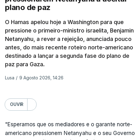
plano de paz
acesso às deliberações do Gabinete, recordou na
sexta-feira que, após a reunião, ficou por decidir a
O Hamas apelou hoje a Washington para que
autorização formal de Israel para a entrada em
pressione o primeiro-ministro israelita, Benjamin
Gaza da Força Internacional de Estabilização, um
Netanyahu, a rever a rejeição, anunciada pouco
contingente multinacional proposto no âmbito do
antes, do mais recente roteiro norte-americano
Conselho da Paz promovido por Trump.
destinado a lançar a segunda fase do plano de
paz para Gaza.
Meios de comunicação social israelitas
informaram, após a reunião do Gabinete de
Lusa
/
9 Agosto 2026, 14:26
Segurança do país, que o órgão presidido por
Netanyahu exigiu durante a sessão de quinta-feira
a retoma dos ataques aéreos em Gaza,
OUVIR
interrompidos desde segunda-feira.
"Esperamos que os mediadores e o garante norte-
"O Hamas aceitou o plano de 15 pontos, mas não
americano pressionem Netanyahu e o seu Governo
renunciou ao seu objetivo de destruir Israel",