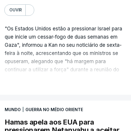
OUVIR
"Os Estados Unidos estão a pressionar Israel para
que inicie um cessar-fogo de duas semanas em
Gaza", informou a Kan no seu noticiário de sexta-
feira à noite, acrescentando que os ministros se
opuseram, alegando que "há margem para
continuar a utilizar a força" durante a reunião do
Gabinete de Segurança de quinta-feira.
VER MAIS
A ideia de uma trégua tem a ver com a
necessidade de travar os ataques com vista à
aplicação do plano de desarmamento do Hamas.
MUNDO
|
GUERRA NO MÉDIO ORIENTE
Hamas apela aos EUA para
Além disso, o correspondente do canal de
pressionarem Netanyahu a aceitar
televisão israelita i24News, que também teve