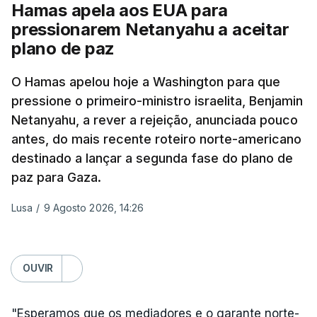
Hamas apela aos EUA para
Além disso, o correspondente do canal de
pressionarem Netanyahu a aceitar
televisão israelita i24News, que também teve
plano de paz
acesso às deliberações do Gabinete, recordou na
sexta-feira que, após a reunião, ficou por decidir a
O Hamas apelou hoje a Washington para que
autorização formal de Israel para a entrada em
pressione o primeiro-ministro israelita, Benjamin
Gaza da Força Internacional de Estabilização, um
Netanyahu, a rever a rejeição, anunciada pouco
contingente multinacional proposto no âmbito do
antes, do mais recente roteiro norte-americano
Conselho da Paz promovido por Trump.
destinado a lançar a segunda fase do plano de
paz para Gaza.
Meios de comunicação social israelitas
informaram, após a reunião do Gabinete de
Lusa
/
9 Agosto 2026, 14:26
Segurança do país, que o órgão presidido por
Netanyahu exigiu durante a sessão de quinta-feira
a retoma dos ataques aéreos em Gaza,
OUVIR
interrompidos desde segunda-feira.
"Esperamos que os mediadores e o garante norte-
"O Hamas aceitou o plano de 15 pontos, mas não