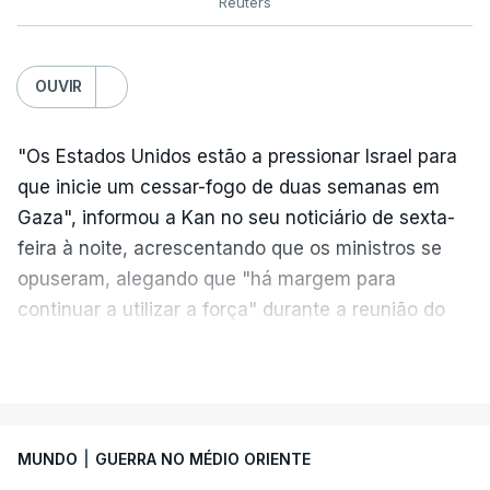
Reuters
OUVIR
"Os Estados Unidos estão a pressionar Israel para
que inicie um cessar-fogo de duas semanas em
Gaza", informou a Kan no seu noticiário de sexta-
feira à noite, acrescentando que os ministros se
opuseram, alegando que "há margem para
continuar a utilizar a força" durante a reunião do
Gabinete de Segurança de quinta-feira.
VER MAIS
A ideia de uma trégua tem a ver com a
necessidade de travar os ataques com vista à
aplicação do plano de desarmamento do Hamas.
MUNDO
|
GUERRA NO MÉDIO ORIENTE