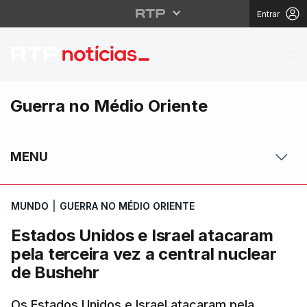
Entrar
Estados Unidos e Israe
Guerra no Médio Oriente
MENU
MUNDO
|
GUERRA NO MÉDIO ORIENTE
Estados Unidos e Israel atacaram
pela terceira vez a central nuclear
de Bushehr
Os Estados Unidos e Israel atacaram pela