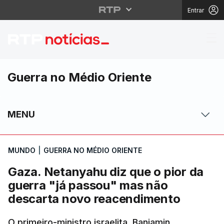
Entrar
Gaza. Netanyahu diz q
Guerra no Médio Oriente
MENU
MUNDO
|
GUERRA NO MÉDIO ORIENTE
Gaza. Netanyahu diz que o pior da
guerra "já passou" mas não
descarta novo reacendimento
O primeiro-ministro israelita, Banjamin