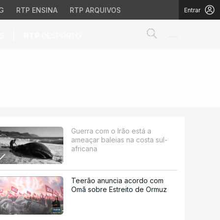
G
RTP ENSINA
RTP ARQUIVOS
Entrar
Abrir campo de
|
S
RTP
DESPORTO
na costa sul-africana
Guerra com o Irão está a
ameaçar baleias na costa sul-
africana
Teerão anuncia acordo com
Omã sobre Estreito de Ormuz