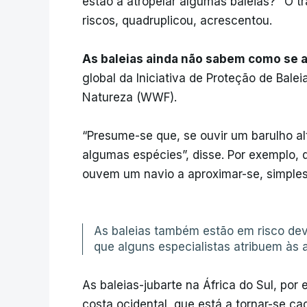
estão a atropelar algumas baleias?" O t
riscos, quadruplicou, acrescentou.
As baleias ainda não sabem como se a
global da Iniciativa de Proteção de Bale
Natureza (WWF).
“Presume-se que, se ouvir um barulho al
algumas espécies”, disse. Por exemplo,
ouvem um navio a aproximar-se, simple
As baleias também estão em risco dev
que alguns especialistas atribuem às a
As baleias-jubarte na África do Sul, po
costa ocidental, que está a tornar-se c