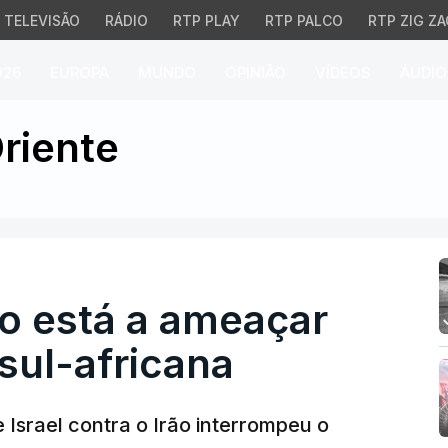
TELEVISÃO
RÁDIO
RTP PLAY
RTP PALCO
RTP ZIG ZA
026
EUROPA
MUNDO
OPINIÃO
VÍDEOS
ÁUDIO
está a ameaçar baleias 
riente
o está a ameaçar
 sul-africana
 Israel contra o Irão interrompeu o