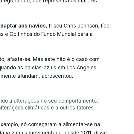
ráfego rápido, que representa os maiores
daptar aos navios
, frisou Chris Johnson, líder
ias e Golfinhos do Fundo Mundial para a
to, afasta-se. Mas este não é o caso com
 quando as baleias-azuis em Los Angeles
smente afundam, acrescentou.
ido a alterações no seu comportamento,
lterações climáticas e a outros fatores.
r exemplo, só começaram a alimentar-se na
ada vez mais movimentada, desde 2011, disse