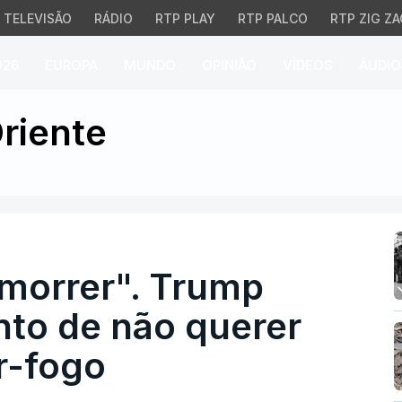
TELEVISÃO
RÁDIO
RTP PLAY
RTP PALCO
RTP ZIG ZA
026
EUROPA
MUNDO
OPINIÃO
VÍDEOS
ÁUDIO
rrer". Trump acusa o m
riente
morrer". Trump
to de não querer
r-fogo