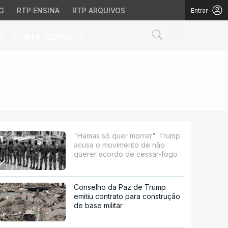
G
RTP ENSINA
RTP ARQUIVOS
Entrar
Abrir campo de
|
S
RTP
DESPORTO
ovimento de não quere
"Hamas só quer morrer". Trump
acusa o movimento de não
querer acordo de cessar-fogo
Conselho da Paz de Trump
emitiu contrato para construção
de base militar