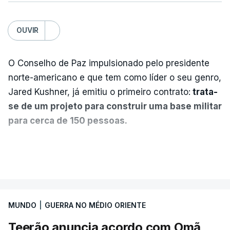
OUVIR
O Conselho de Paz impulsionado pelo presidente
norte-americano e que tem como líder o seu genro,
Jared Kushner, já emitiu o primeiro contrato:
trata-
se de um projeto para construir uma base militar
para cerca de 150 pessoas.
Segundo o diário britânico
The Guardian
, este
VER MAIS
posto avançado deverá abrigar tropas
marroquinas. O contrato foi concedido à Arkel
International, uma empresa com sede no Louisiana
MUNDO
|
GUERRA NO MÉDIO ORIENTE
que já colaborou com a Administração norte-
americana em projetos no Médio Oriente,
Teerão anuncia acordo com Omã