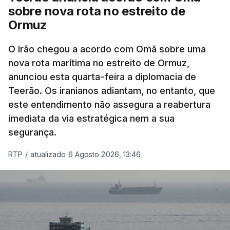
nomeadamente no Iraque.
sobre nova rota no estreito de
Ormuz
Com uma área muito reduzida,
esta pequena base
militar deverá ficar nos 60 por cento de
O Irão chegou a acordo com Omã sobre uma
nova rota marítima no estreito de Ormuz,
território de Gaza que Israel controla e a cerca
anunciou esta quarta-feira a diplomacia de
de 1,5 quilómetros da fronteira com Israel.
Teerão. Os iranianos adiantam, no entanto, que
Permite, desta forma, uma extração rápida em
este entendimento não assegura a reabertura
caso de ataque.
imediata da via estratégica nem a sua
segurança.
Segundo um funcionário do Conselho de Paz, a
organização está na “fase final de preparação de
RTP
/
atualizado 6 Agosto 2026, 13:46
vários contratos” e que um deles “diz respeito às
instalações de apoio à Força Internacional de
Estabilização”.
“Este contrato será um dos muitos essenciais para