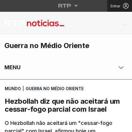
Entrar
Hezbollah diz que não 
Guerra no Médio Oriente
MENU
MUNDO
|
GUERRA NO MÉDIO ORIENTE
Hezbollah diz que não aceitará um
cessar-fogo parcial com Israel
O Hezbollah não aceitará um "cessar-fogo
parcial" com Israel, afirmou hoje um