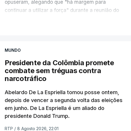
opuseram, alegando que "há margem para
continuar a utilizar a força" durante a reunião do
Gabinete de Segurança de quinta-feira.
VER MAIS
A ideia de uma trégua tem a ver com a
necessidade de travar os ataques com vista à
aplicação do plano de desarmamento do Hamas.
MUNDO
Presidente da Colômbia promete
Além disso, o correspondente do canal de
combate sem tréguas contra
televisão israelita i24News, que também teve
narcotráfico
acesso às deliberações do Gabinete, recordou na
sexta-feira que, após a reunião, ficou por decidir a
Abelardo De La Espriella tomou posse ontem,
autorização formal de Israel para a entrada em
depois de vencer a segunda volta das eleições
Gaza da Força Internacional de Estabilização, um
em junho. De La Espriella é um aliado do
contingente multinacional proposto no âmbito do
presidente Donald Trump.
Conselho da Paz promovido por Trump.
RTP
/
8 Agosto 2026, 22:01