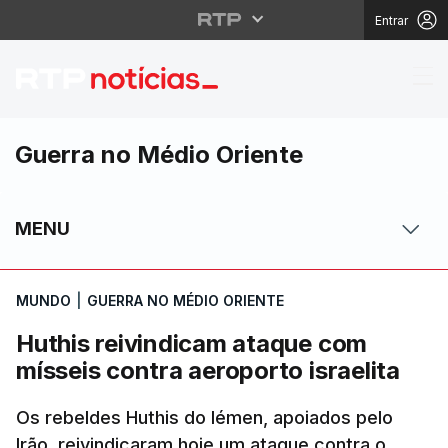
Entrar
Huthis reivindicam ata
Guerra no Médio Oriente
MENU
MUNDO
|
GUERRA NO MÉDIO ORIENTE
Huthis reivindicam ataque com
mísseis contra aeroporto israelita
Os rebeldes Huthis do Iémen, apoiados pelo
Irão, reivindicaram hoje um ataque contra o