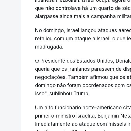
libanesa Hezbollah. Israel ocupa agora o
que não controlava há um quarto de sécu
alargasse ainda mais a campanha militar 
No domingo, Israel lançou ataques aéreos
retaliou com um ataque a Israel, o que l
madrugada.
O Presidente dos Estados Unidos, Donal
queria que os iranianos parassem de di
negociações. Também afirmou que os ata
domingo não foram coordenados com os
isso", sublinhou Trump.
Um alto funcionário norte-americano cit
primeiro-ministro israelita, Benjamin Net
imediatamente ao ataque com mísseis ira