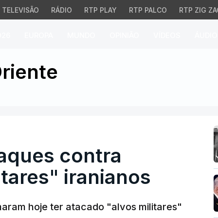
TELEVISÃO
RÁDIO
RTP PLAY
RTP PALCO
RTP ZIG ZA
026
EUROPA
MUNDO
OPINIÃO
VÍDEOS
ÁUDIO
ues contra vários "alvos
riente
taques contra
itares" iranianos
maram hoje ter atacado "alvos militares"