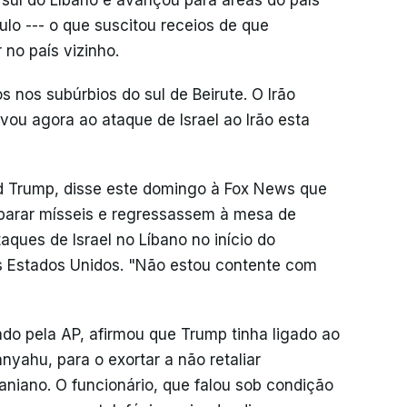
 sul do Líbano e avançou para áreas do país
lo --- o que suscitou receios de que
no país vizinho.
 nos subúrbios do sul de Beirute. O Irão
evou agora ao ataque de Israel ao Irão esta
d Trump, disse este domingo à Fox News que
sparar mísseis e regressassem à mesa de
ques de Israel no Líbano no início do
 Estados Unidos. "Não estou contente com
ado pela AP, afirmou que Trump tinha ligado ao
anyahu, para o exortar a não retaliar
niano. O funcionário, que falou sob condição