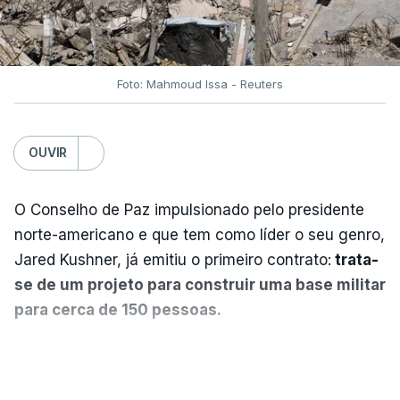
Foto: Mahmoud Issa - Reuters
OUVIR
O Conselho de Paz impulsionado pelo presidente
norte-americano e que tem como líder o seu genro,
Jared Kushner, já emitiu o primeiro contrato:
trata-
se de um projeto para construir uma base militar
para cerca de 150 pessoas.
Segundo o diário britânico
The Guardian
, este
VER MAIS
posto avançado deverá abrigar tropas