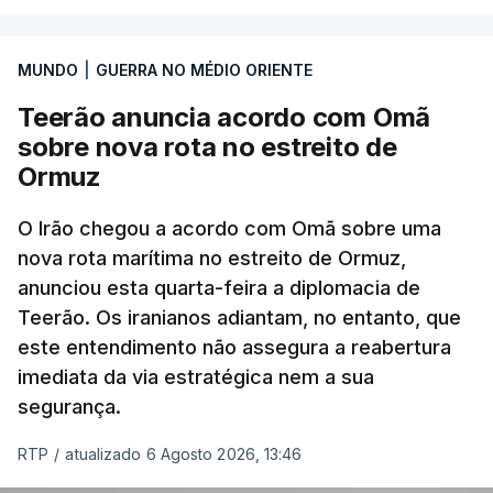
marroquinas. O contrato foi concedido à Arkel
International, uma empresa com sede no Louisiana
MUNDO
|
GUERRA NO MÉDIO ORIENTE
que já colaborou com a Administração norte-
americana em projetos no Médio Oriente,
Teerão anuncia acordo com Omã
nomeadamente no Iraque.
sobre nova rota no estreito de
Ormuz
Com uma área muito reduzida,
esta pequena base
militar deverá ficar nos 60 por cento de
O Irão chegou a acordo com Omã sobre uma
nova rota marítima no estreito de Ormuz,
território de Gaza que Israel controla e a cerca
anunciou esta quarta-feira a diplomacia de
de 1,5 quilómetros da fronteira com Israel.
Teerão. Os iranianos adiantam, no entanto, que
Permite, desta forma, uma extração rápida em
este entendimento não assegura a reabertura
caso de ataque.
imediata da via estratégica nem a sua
segurança.
Segundo um funcionário do Conselho de Paz, a
organização está na “fase final de preparação de
RTP
/
atualizado 6 Agosto 2026, 13:46
vários contratos” e que um deles “diz respeito às