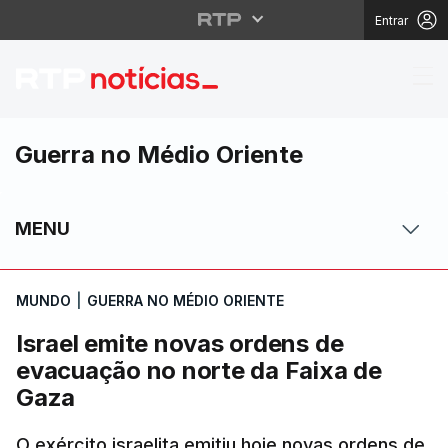
Entrar
Israel emite novas or
Guerra no Médio Oriente
MENU
MUNDO
|
GUERRA NO MÉDIO ORIENTE
Israel emite novas ordens de
evacuação no norte da Faixa de
Gaza
O exército israelita emitiu hoje novas ordens de