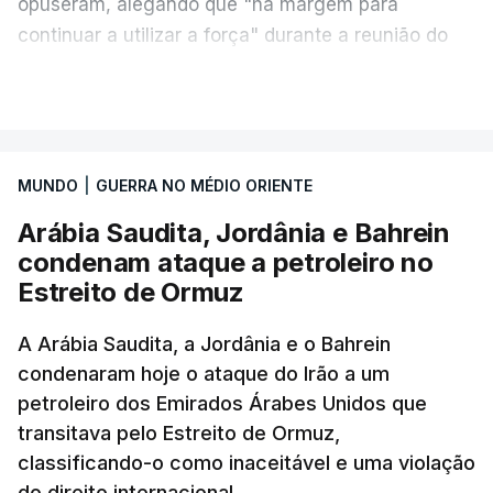
opuseram, alegando que "há margem para
continuar a utilizar a força" durante a reunião do
Gabinete de Segurança de quinta-feira.
VER MAIS
A ideia de uma trégua tem a ver com a
necessidade de travar os ataques com vista à
aplicação do plano de desarmamento do Hamas.
MUNDO
|
GUERRA NO MÉDIO ORIENTE
Arábia Saudita, Jordânia e Bahrein
Além disso, o correspondente do canal de
condenam ataque a petroleiro no
televisão israelita i24News, que também teve
Estreito de Ormuz
acesso às deliberações do Gabinete, recordou na
sexta-feira que, após a reunião, ficou por decidir a
A Arábia Saudita, a Jordânia e o Bahrein
autorização formal de Israel para a entrada em
condenaram hoje o ataque do Irão a um
Gaza da Força Internacional de Estabilização, um
petroleiro dos Emirados Árabes Unidos que
contingente multinacional proposto no âmbito do
transitava pelo Estreito de Ormuz,
Conselho da Paz promovido por Trump.
classificando-o como inaceitável e uma violação
do direito internacional.