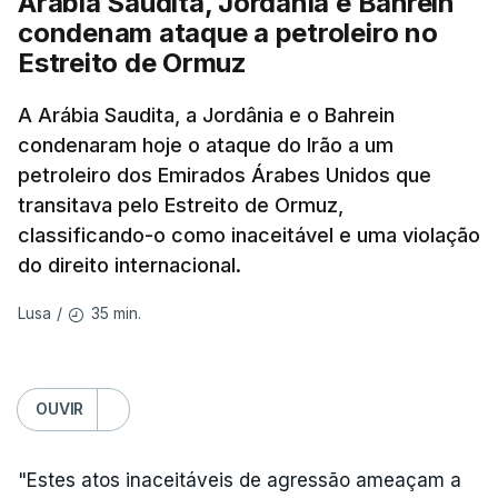
Arábia Saudita, Jordânia e Bahrein
Além disso, o correspondente do canal de
condenam ataque a petroleiro no
televisão israelita i24News, que também teve
Estreito de Ormuz
acesso às deliberações do Gabinete, recordou na
sexta-feira que, após a reunião, ficou por decidir a
A Arábia Saudita, a Jordânia e o Bahrein
autorização formal de Israel para a entrada em
condenaram hoje o ataque do Irão a um
Gaza da Força Internacional de Estabilização, um
petroleiro dos Emirados Árabes Unidos que
contingente multinacional proposto no âmbito do
transitava pelo Estreito de Ormuz,
Conselho da Paz promovido por Trump.
classificando-o como inaceitável e uma violação
do direito internacional.
Meios de comunicação social israelitas
informaram, após a reunião do Gabinete de
35 min.
Lusa
/
Segurança do país, que o órgão presidido por
Netanyahu exigiu durante a sessão de quinta-feira
a retoma dos ataques aéreos em Gaza,
OUVIR
interrompidos desde segunda-feira.
"Estes atos inaceitáveis de agressão ameaçam a
"O Hamas aceitou o plano de 15 pontos, mas não