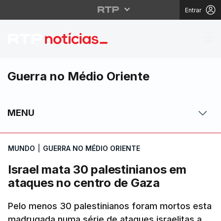
Entrar
Israel mata 30 palest
Guerra no Médio Oriente
MENU
MUNDO
|
GUERRA NO MÉDIO ORIENTE
Israel mata 30 palestinianos em
ataques no centro de Gaza
Pelo menos 30 palestinianos foram mortos esta
madrugada numa série de ataques israelitas a