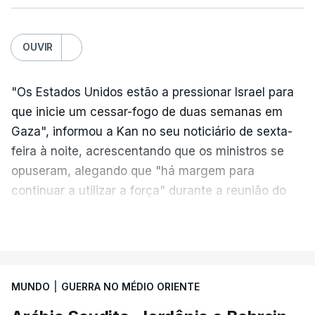
OUVIR
"Os Estados Unidos estão a pressionar Israel para
que inicie um cessar-fogo de duas semanas em
Gaza", informou a Kan no seu noticiário de sexta-
feira à noite, acrescentando que os ministros se
opuseram, alegando que "há margem para
continuar a utilizar a força" durante a reunião do
Gabinete de Segurança de quinta-feira.
VER MAIS
A ideia de uma trégua tem a ver com a
necessidade de travar os ataques com vista à
aplicação do plano de desarmamento do Hamas.
MUNDO
|
GUERRA NO MÉDIO ORIENTE