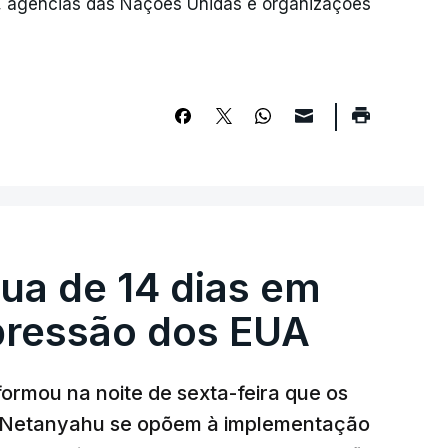
, agências das Nações Unidas e organizações
égua de 14 dias em
pressão dos EUA
nformou na noite de sexta-feira que os
n Netanyahu se opõem à implementação