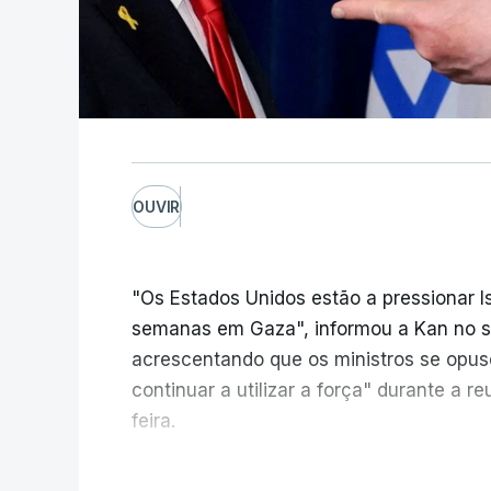
OUVIR
"Os Estados Unidos estão a pressionar I
semanas em Gaza", informou a Kan no seu
acrescentando que os ministros se opu
continuar a utilizar a força" durante a 
feira.
A ideia de uma trégua tem a ver com a 
V