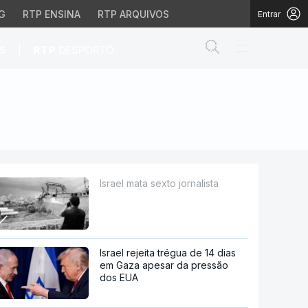
G
RTP ENSINA
RTP ARQUIVOS
Entrar
Abrir campo de
|
S
RTP
DESPORTO
Israel mata sexto jornalista
Israel rejeita trégua de 14 dias
em Gaza apesar da pressão
dos EUA