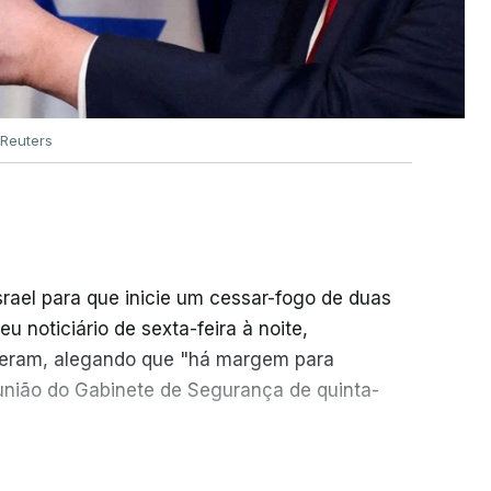
Reuters
srael para que inicie um cessar-fogo de duas
 noticiário de sexta-feira à noite,
seram, alegando que "há margem para
reunião do Gabinete de Segurança de quinta-
necessidade de travar os ataques com vista à
ER MAIS