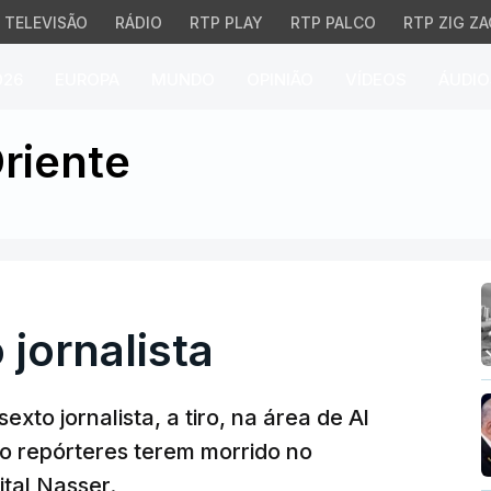
TELEVISÃO
RÁDIO
RTP PLAY
RTP PALCO
RTP ZIG ZA
026
EUROPA
MUNDO
OPINIÃO
VÍDEOS
ÁUDIO
ornalista
riente
 jornalista
exto jornalista, a tiro, na área de Al
o repórteres terem morrido no
tal Nasser.