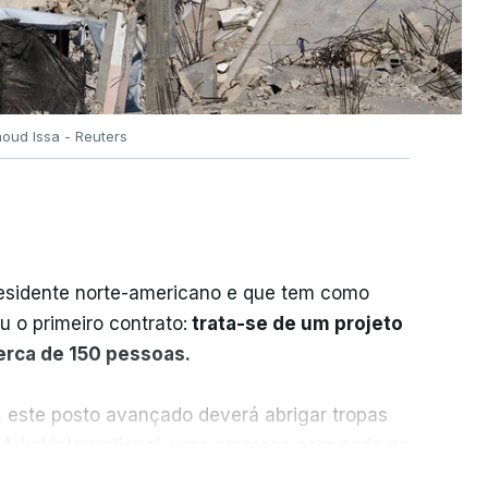
oud Issa - Reuters
residente norte-americano e que tem como
iu o primeiro contrato:
trata-se de um projeto
cerca de 150 pessoas.
, este posto avançado deverá abrigar tropas
 Arkel International, uma empresa com sede no
istração norte-americana em projetos no
ER MAIS