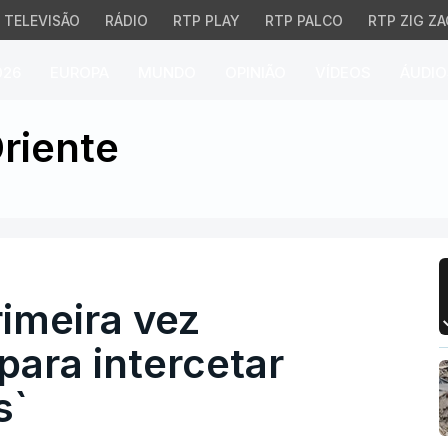
TELEVISÃO
RÁDIO
RTP PLAY
RTP PALCO
RTP ZIG ZA
026
EUROPA
MUNDO
OPINIÃO
VÍDEOS
ÁUDIO
meira vez tecnologia las
riente
rimeira vez
para intercetar
s`