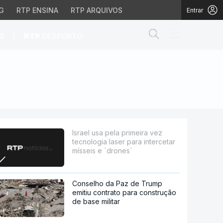
G
RTP ENSINA
RTP ARQUIVOS
Entrar
Abrir campo de
|
S
RTP
DESPORTO
er para intercetar mísse
Israel usa pela primeira vez
tecnologia laser para intercetar
mísseis e `drones`
Conselho da Paz de Trump
emitiu contrato para construção
de base militar