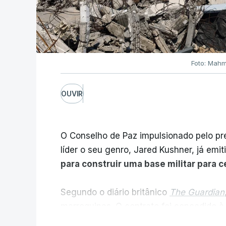
Foto: Mahm
OUVIR
O Conselho de Paz impulsionado pelo p
líder o seu genro, Jared Kushner, já emit
para construir uma base militar para 
Segundo o diário britânico
The Guardian
marroquinas. O contrato foi concedido à
Louisiana que já colaborou com a Admin
V