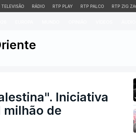
TELEVISÃO
RÁDIO
RTP PLAY
RTP PALCO
RTP ZIG ZA
026
EUROPA
MUNDO
OPINIÃO
VÍDEOS
ÁUDIO
estina". Iniciativa europ
riente
lestina". Iniciativa
1 milhão de