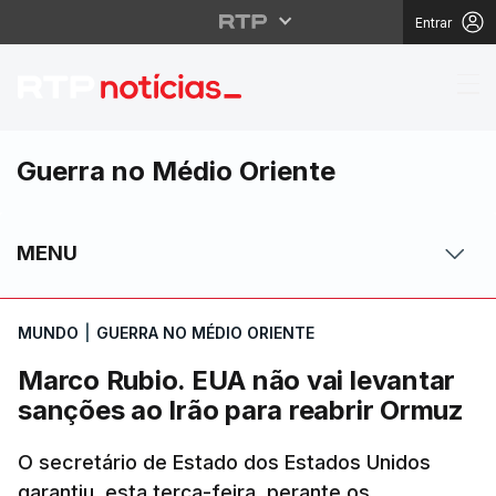
Entrar
Marco Rubio. EUA não v
Guerra no Médio Oriente
MENU
MUNDO
|
GUERRA NO MÉDIO ORIENTE
Marco Rubio. EUA não vai levantar
sanções ao Irão para reabrir Ormuz
O secretário de Estado dos Estados Unidos
garantiu, esta terça-feira, perante os