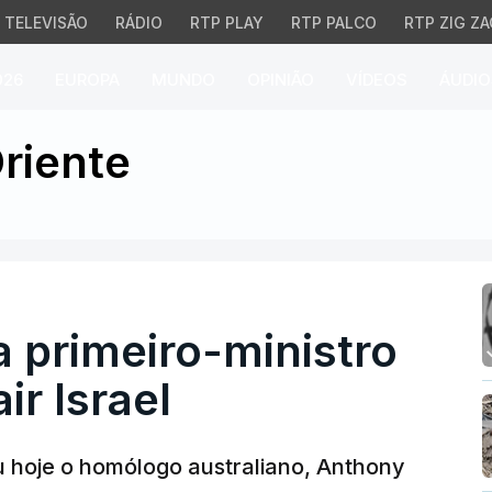
TELEVISÃO
RÁDIO
RTP PLAY
RTP PALCO
RTP ZIG ZA
026
EUROPA
MUNDO
OPINIÃO
VÍDEOS
ÁUDIO
meiro-ministro australi
riente
 primeiro-ministro
ir Israel
ou hoje o homólogo australiano, Anthony