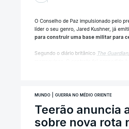
O Conselho de Paz impulsionado pelo p
líder o seu genro, Jared Kushner, já emit
para construir uma base militar para 
Segundo o diário britânico
The Guardian
marroquinas. O contrato foi concedido à
Louisiana que já colaborou com a Admin
V
Médio Oriente, nomeadamente no Iraqu
Com uma área muito reduzida,
esta peq
|
MUNDO
GUERRA NO MÉDIO ORIENTE
cento de território de Gaza que Israel
Teerão anuncia
fronteira com Israel. Permite, desta 
ataque.
sobre nova rota 