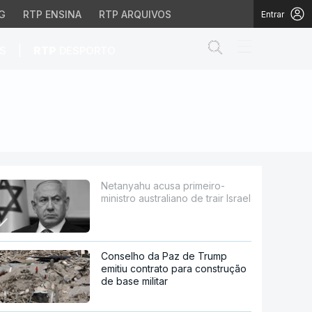
G
RTP ENSINA
RTP ARQUIVOS
Entrar
Abrir campo de
|
S
RTP
DESPORTO
ano de trair Israel
Netanyahu acusa primeiro-
ministro australiano de trair Israel
Conselho da Paz de Trump
emitiu contrato para construção
de base militar