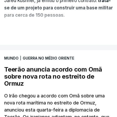
Jared Kushner, já emitiu o primeiro contrato:
trata-
se de um projeto para construir uma base militar
para cerca de 150 pessoas.
Segundo o diário britânico
The Guardian
, este
VER MAIS
posto avançado deverá abrigar tropas
marroquinas. O contrato foi concedido à Arkel
International, uma empresa com sede no Louisiana
MUNDO
|
GUERRA NO MÉDIO ORIENTE
que já colaborou com a Administração norte-
americana em projetos no Médio Oriente,
Teerão anuncia acordo com Omã
nomeadamente no Iraque.
sobre nova rota no estreito de
Ormuz
Com uma área muito reduzida,
esta pequena base
militar deverá ficar nos 60 por cento de
O Irão chegou a acordo com Omã sobre uma
nova rota marítima no estreito de Ormuz,
território de Gaza que Israel controla e a cerca
anunciou esta quarta-feira a diplomacia de
de 1,5 quilómetros da fronteira com Israel.
Teerão. Os iranianos adiantam, no entanto, que